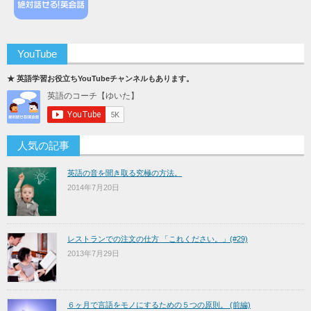
YouTube
★ 英語学習お役立ちYouTubeチャンネルもあります。
人気の記事
英語の音を聞き取る究極の方法。
2014年7月20日
レストランでの注文の仕方 「これください。」(#29)
2013年7月29日
６ヶ月で言語をモノにするための５つの原則。 (前編)