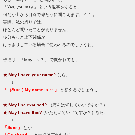
「Yes, you may.」 という返事をすると、
何だか上から目線で偉そうに聞こえます。＾＾；
実際、私の周りでは、
ほとんど聞いたことがありません。
多分もっと上下関係が
はっきりしている場合に使われるのでしょうね。
普通は、「May I ～？」 で聞かれても、
★ May I have your name?
なら、
↓
「（Sure.) My name is ～.」
と答えるでしょうし、
★ May I be excused?
（席をはずしていいですか？）
★ May I have this?
(いただいていいですか？）なら、
↓
「Sure.」
とか、
「Go ahead.」
と大抵は言われます。