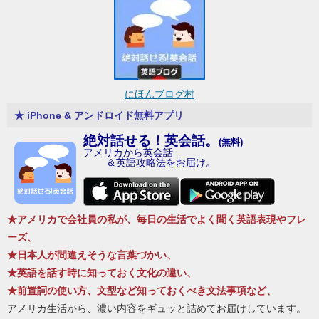
にほんブログ村
★ iPhone & アンドロイド無料アプリ
絶対話せる！英会話。
(無料)
アメリカから英会話
＆英語攻略法をお届け。
★アメリカで会社員の私が、毎日の生活でよく聞く英語表現やフレ
ーズ、
★日本人が間違えそうな言葉づかい、
★英語を話す時に知っておく文化の違い、
★前置詞の使い方、文型など知っておくべき文法事項など、
アメリカ生活から、濃い内容をギュッと詰めてお届けしています。