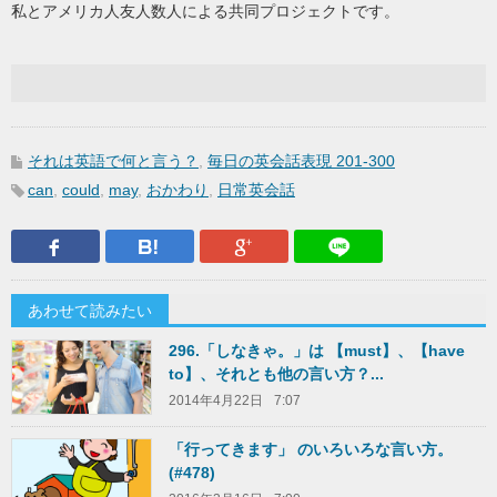
私とアメリカ人友人数人による共同プロジェクトです。
それは英語で何と言う？
,
毎日の英会話表現 201-300
can
,
could
,
may
,
おかわり
,
日常英会話
Facebook
はてなブックマーク
Google Plus
LINEで送
あわせて読みたい
296.「しなきゃ。」は 【must】、【have
to】、それとも他の言い方？...
2014年4月22日
7:07
「行ってきます」 のいろいろな言い方。
(#478)