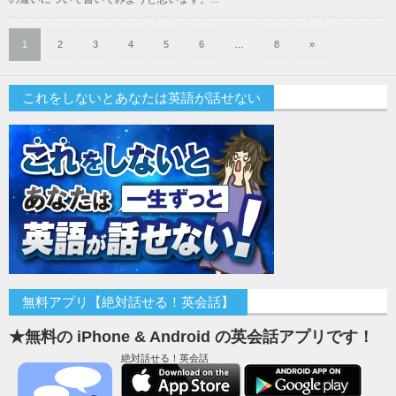
1
2
3
4
5
6
…
8
»
これをしないとあなたは英語が話せない
無料アプリ【絶対話せる！英会話】
★無料の iPhone & Android の英会話アプリです！
絶対話せる！英会話