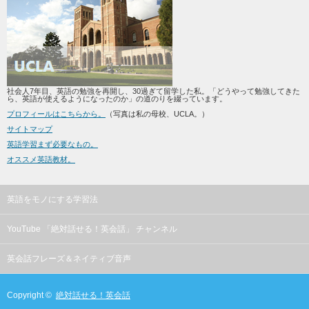
社会人7年目、英語の勉強を再開し、30過ぎて留学した私。「どうやって勉強してきた
ら、英語が使えるようになったのか」の道のりを綴っています。
プロフィールはこちらから。
（写真は私の母校、UCLA。）
サイトマップ
英語学習まず必要なもの。
オススメ英語教材。
英語をモノにする学習法
YouTube 「絶対話せる！英会話」 チャンネル
英会話フレーズ＆ネイティブ音声
Copyright ©
絶対話せる！英会話