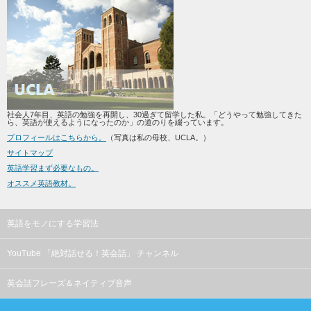
社会人7年目、英語の勉強を再開し、30過ぎて留学した私。「どうやって勉強してきた
ら、英語が使えるようになったのか」の道のりを綴っています。
プロフィールはこちらから。
（写真は私の母校、UCLA。）
サイトマップ
英語学習まず必要なもの。
オススメ英語教材。
英語をモノにする学習法
YouTube 「絶対話せる！英会話」 チャンネル
英会話フレーズ＆ネイティブ音声