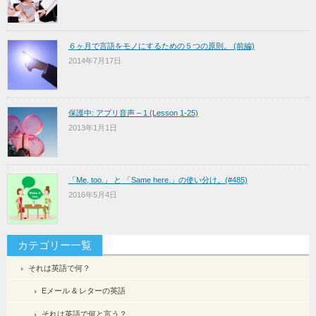
６ヶ月で言語をモノにするための５つの原則。 (前編)
2014年7月17日
保護中: アプリ音声 – 1 (Lesson 1-25)
2013年1月1日
「Me, too.」 と 「Same here.」の使い分け。(#485)
2016年5月4日
カテゴリー一覧
それは英語で何？
Eメール & レターの英語
それは英語で何と言う？