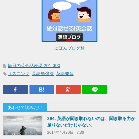
にほんブログ村
毎日の英会話表現 201-300
リスニング
,
英語勉強法
,
英語発音
Facebook
はてなブックマーク
Google Plus
LINEで送
あわせて読みたい
294. 英語が聞き取れないのは、聞き取る力が
足りないだけじゃない。
2014年4月20日
7:30