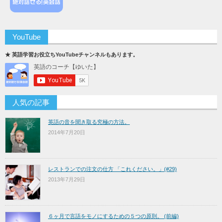
YouTube
★ 英語学習お役立ちYouTubeチャンネルもあります。
人気の記事
英語の音を聞き取る究極の方法。
2014年7月20日
レストランでの注文の仕方 「これください。」(#29)
2013年7月29日
６ヶ月で言語をモノにするための５つの原則。 (前編)