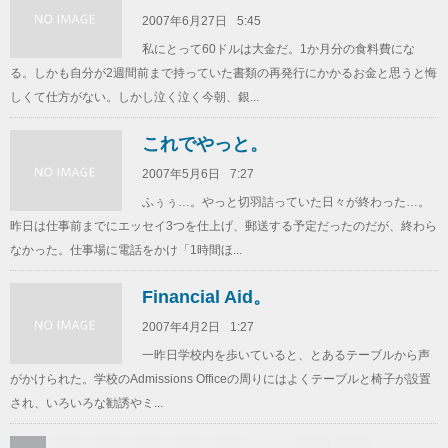
2007年6月27日
5:45
私にとって60ドルは大金だ。1か月分の食料費にな
る。しかも自分が2週間前まで持っていた書類の再発行にかかるお金と思うと悔
しくて仕方がない。しかし泣く泣く今朝、銀...
これでやっと。
2007年5月6日
7:27
ふぅぅ…。やっと切羽詰っていた日々が終わった…。
昨日は仕事前までにエッセイ3つを仕上げ、郵送する予定だったのだが、終わら
なかった。仕事場に電話をかけ「1時間ほ...
Financial Aid。
2007年4月2日
1:27
一昨日学校内を歩いていると、とあるテーブルから声
がかけられた。学校のAdmissions Officeの周りにはよくテーブルと椅子が設置
され、いろいろな勧誘やミ...