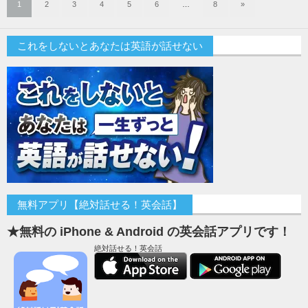
1
2
3
4
5
6
…
8
»
これをしないとあなたは英語が話せない
無料アプリ【絶対話せる！英会話】
★無料の iPhone & Android の英会話アプリです！
絶対話せる！英会話