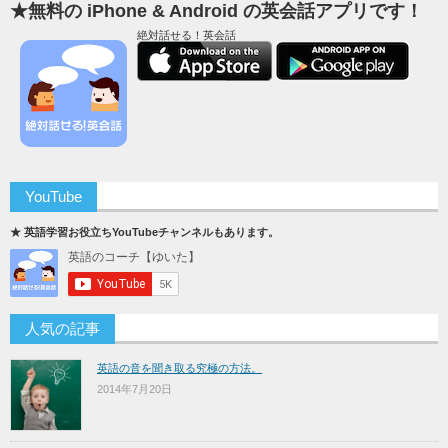
★無料の iPhone & Android の英会話アプリです！
絶対話せる！英会話
YouTube
★ 英語学習お役立ちYouTubeチャンネルもあります。
人気の記事
英語の音を聞き取る究極の方法。
2014年7月20日