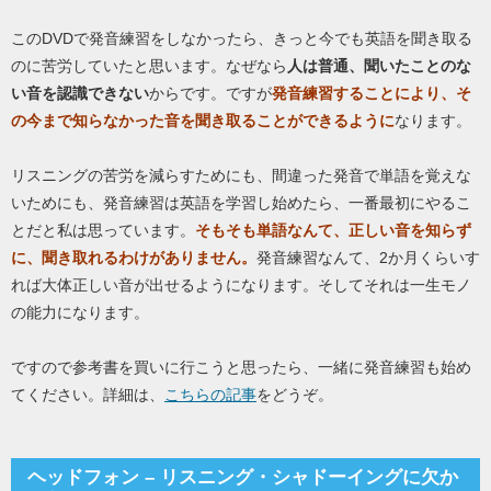
このDVDで発音練習をしなかったら、きっと今でも英語を聞き取る
のに苦労していたと思います。なぜなら
人は普通、聞いたことのな
い音を認識できない
からです。ですが
発音練習することにより、そ
の今まで知らなかった音を聞き取ることができるように
なります。
リスニングの苦労を減らすためにも、間違った発音で単語を覚えな
いためにも、発音練習は英語を学習し始めたら、一番最初にやるこ
とだと私は思っています。
そもそも単語なんて、正しい音を知らず
に、聞き取れるわけがありません。
発音練習なんて、2か月くらいす
れば大体正しい音が出せるようになります。そしてそれは一生モノ
の能力になります。
ですので参考書を買いに行こうと思ったら、一緒に発音練習も始め
てください。詳細は、
こちらの記事
をどうぞ。
ヘッドフォン – リスニング・シャドーイングに欠か