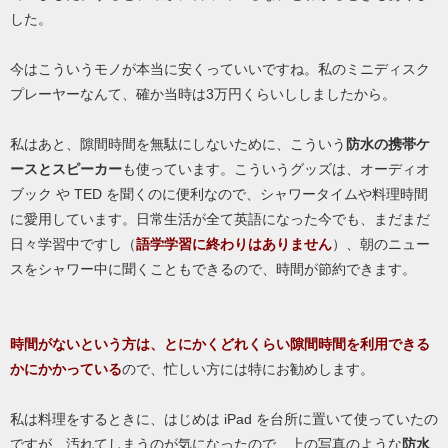
した。
今はこういうモノが本当に安くっていいですね。私のミニディスク
プレーヤーなんて、確か当時は3万円くらいししましたから。
私はあと、隙間時間を無駄にしないために、こういう
防水の携帯ケ
ースとスピーカー
も使っています。こういうグッズは、オーディオ
ブック や TED を聞くのに便利なので、シャワータイムや料理時間
に愛用しています。日常生活が全て英語になった今でも、まだまだ
日々学習中ですし（
語学学習に終わりはありません
）、朝のニュー
スをシャワー中に聞くこともできるので、時間が節約できます。
時間がないという方は、とにかくどれくらい隙間時間を利用できる
かにかかっている
ので、忙しい方には特にお勧めします。
私は料理をするときに、はじめは iPad を台所に置いて使っていたの
ですが、汚れてしまうのが気になったので、上の写真のような
防水