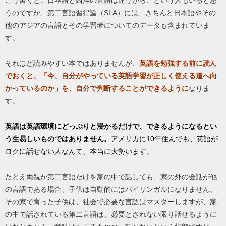
こう書くと、日本語と西洋の言語は違うから、という人もいると思
うのですが、第二言語習得論（SLA）には、きちんと日本語やその
他のアジアの言語とその学習者についてのデータも含まれていま
す。
それほど読みやすい本ではありませんが、
英語を勉強する前に読ん
でおくと、「今、自分がやっている英語学習が正しく使える道へ向
かっているのか」を、自分で判断することができるように
なりま
す。
英語は英語環境にどっぷりと浸かるだけで、できるようになるとい
う生易しいものではありません。
アメリカに10年住んでも、英語が
ロクに話せない人なんて、本当に大勢います。
たとえ両親が第二言語だけを家の中で話しても、家の外の会話が他
の言語である場合、子供は自動的にはバイリンガルになりません。
その家で育った子供は、社会で必要な言語はマスターしますが、家
の中で話されている第二言語は、必要とされない限り話せるように