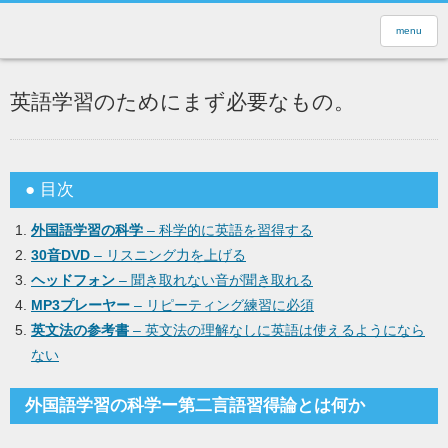
menu
英語学習のためにまず必要なもの。
● 目次
外国語学習の科学
– 科学的に英語を習得する
30音DVD
– リスニング力を上げる
ヘッドフォン
– 聞き取れない音が聞き取れる
MP3プレーヤー
– リピーティング練習に必須
英文法の参考書
– 英文法の理解なしに英語は使えるようになら
ない
外国語学習の科学ー第二言語習得論とは何か