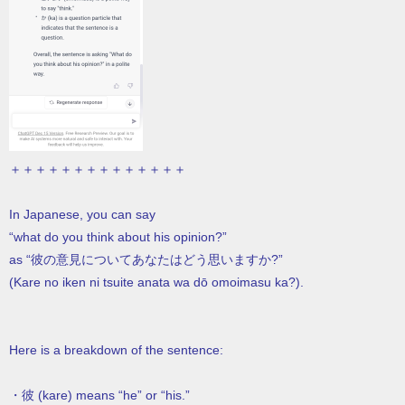
＋＋＋＋＋＋＋＋＋＋＋＋＋＋
In Japanese, you can say
“what do you think about his opinion?”
as “彼の意見についてあなたはどう思いますか?”
(Kare no iken ni tsuite anata wa dō omoimasu ka?).
Here is a breakdown of the sentence:
・彼 (kare) means “he” or “his.”