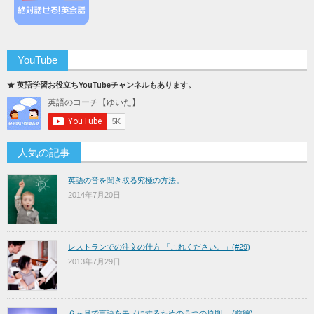
YouTube
★ 英語学習お役立ちYouTubeチャンネルもあります。
人気の記事
英語の音を聞き取る究極の方法。
2014年7月20日
レストランでの注文の仕方 「これください。」(#29)
2013年7月29日
６ヶ月で言語をモノにするための５つの原則。 (前編)