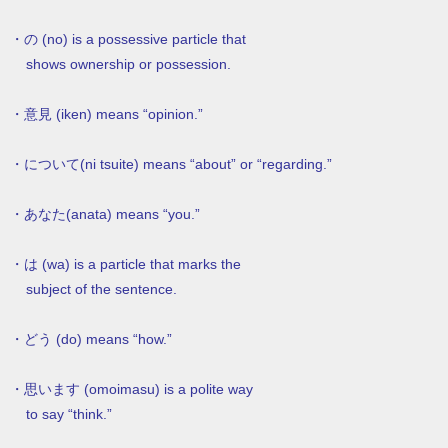
・の (no) is a possessive particle that
shows ownership or possession.
・意見 (iken) means “opinion.”
・について(ni tsuite) means “about” or “regarding.”
・あなた(anata) means “you.”
・は (wa) is a particle that marks the
subject of the sentence.
・どう (do) means “how.”
・思います (omoimasu) is a polite way
to say “think.”