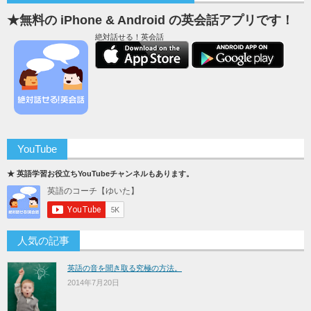
★無料の iPhone & Android の英会話アプリです！
絶対話せる！英会話
YouTube
★ 英語学習お役立ちYouTubeチャンネルもあります。
人気の記事
英語の音を聞き取る究極の方法。
2014年7月20日