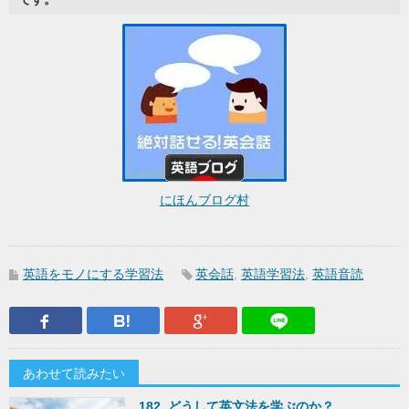
にほんブログ村
英語をモノにする学習法
英会話
,
英語学習法
,
英語音読
Facebook
はてなブックマーク
Google Plus
LINEで送
あわせて読みたい
182. どうして英文法を学ぶのか？