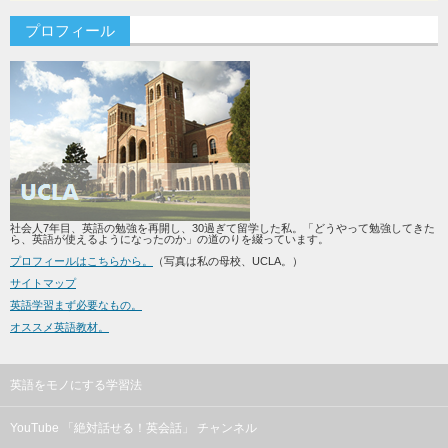
プロフィール
社会人7年目、英語の勉強を再開し、30過ぎて留学した私。「どうやって勉強してきた
ら、英語が使えるようになったのか」の道のりを綴っています。
プロフィールはこちらから。
（写真は私の母校、UCLA。）
サイトマップ
英語学習まず必要なもの。
オススメ英語教材。
英語をモノにする学習法
YouTube 「絶対話せる！英会話」 チャンネル