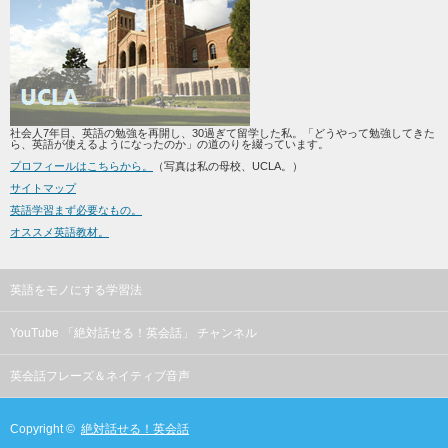
社会人7年目、英語の勉強を再開し、30過ぎて留学した私。「どうやって勉強してきた
ら、英語が使えるようになったのか」の道のりを綴っています。
プロフィールはこちらから。
（写真は私の母校、UCLA。）
サイトマップ
英語学習まず必要なもの。
オススメ英語教材。
英語をモノにする学習法
YouTube 「絶対話せる！英会話」 チャンネル
英会話フレーズ＆ネイティブ音声
Copyright ©
絶対話せる！英会話