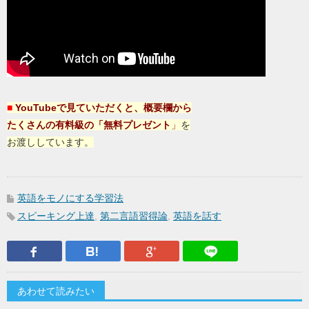
■
YouTubeで見ていただくと、概要欄から
たくさんの有料級の「無料プレゼント
」
を
お渡ししています。
英語をモノにする学習法
スピーキング上達
,
第二言語習得論
,
英語を話す
Facebook
はてなブックマーク
Google Plus
LINEで送
あわせて読みたい