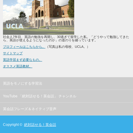
社会人7年目、英語の勉強を再開し、30過ぎて留学した私。「どうやって勉強してきた
ら、英語が使えるようになったのか」の道のりを綴っています。
プロフィールはこちらから。
（写真は私の母校、UCLA。）
サイトマップ
英語学習まず必要なもの。
オススメ英語教材。
英語をモノにする学習法
YouTube 「絶対話せる！英会話」 チャンネル
英会話フレーズ＆ネイティブ音声
Copyright ©
絶対話せる！英会話