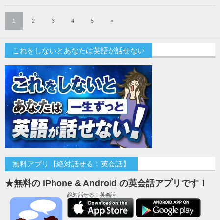
1
2
3
4
5
»
これをしないとあなたは英語が話せない
無料アプリ【絶対話せる！英会話】
★無料の iPhone & Android の英会話アプリです！
絶対話せる！英会話