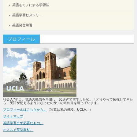
英語をモノにする学習法
英語学習ヒストリー
英語発音練習
プロフィール
社会人7年目、英語の勉強を再開し、30過ぎて留学した私。「どうやって勉強してきた
ら、英語が使えるようになったのか」の道のりを綴っています。
プロフィールはこちらから。
（写真は私の母校、UCLA。）
サイトマップ
英語学習まず必要なもの。
オススメ英語教材。