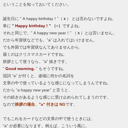
ということを知っておいてください。
誕生日に ” A happy birthday！”（
ｘ
） とは言わないですよね。
単に
”
Happy birthday !
” （○）
ですよね。
それと同じで、” A happy new year！” （
ｘ
）とは言いません。
だから年賀状などでも、”a” は入れてはいけません。
でも外国では年賀状なんてありませんから、
届くのはクリスマスカードですね。
挨拶として使うなら、”a” 抜きです。
”
Good morning
.
” もそうですね。
冠詞 “a” が付くと、途端に何かの名詞を
文章の中で使っているような感じになってしまうんですね。
だから “a happy new year” と言うと、
その続きがあるような感じに受け止められてしまうのです。
なので
挨拶の場合、”a” 付きは NG
です。
でもこれをカードなどの文章の中で使うときには、
“a” が必要になります。例えば、こういう風に。