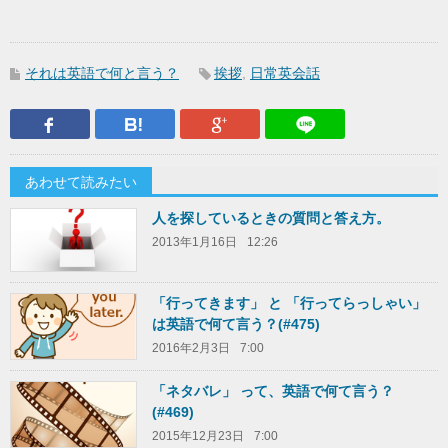
それは英語で何と言う？
挨拶
,
日常英会話
Facebook
はてなブックマーク
Google Plus
LINEで送
あわせて読みたい
人を探しているときの質問と答え方。
2013年1月16日
12:26
「行ってきます」 と 「行ってらっしゃい」
は英語で何て言う？(#475)
2016年2月3日
7:00
「ネタバレ」 って、英語で何て言う？
(#469)
2015年12月23日
7:00