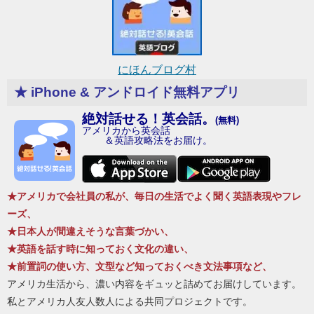
にほんブログ村
★ iPhone & アンドロイド無料アプリ
絶対話せる！英会話。
(無料)
アメリカから英会話
＆英語攻略法をお届け。
★アメリカで会社員の私が、毎日の生活でよく聞く英語表現やフレ
ーズ、
★日本人が間違えそうな言葉づかい、
★英語を話す時に知っておく文化の違い、
★前置詞の使い方、文型など知っておくべき文法事項など、
アメリカ生活から、濃い内容をギュッと詰めてお届けしています。
私とアメリカ人友人数人による共同プロジェクトです。