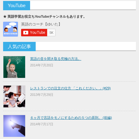
YouTube
★ 英語学習お役立ちYouTubeチャンネルもあります。
人気の記事
英語の音を聞き取る究極の方法。
2014年7月20日
レストランでの注文の仕方 「これください。」(#29)
2013年7月29日
６ヶ月で言語をモノにするための５つの原則。 (前編)
2014年7月17日