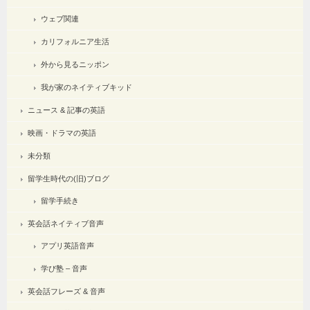
ウェブ関連
カリフォルニア生活
外から見るニッポン
我が家のネイティブキッド
ニュース & 記事の英語
映画・ドラマの英語
未分類
留学生時代の(旧)ブログ
留学手続き
英会話ネイティブ音声
アプリ英語音声
学び塾 – 音声
英会話フレーズ & 音声