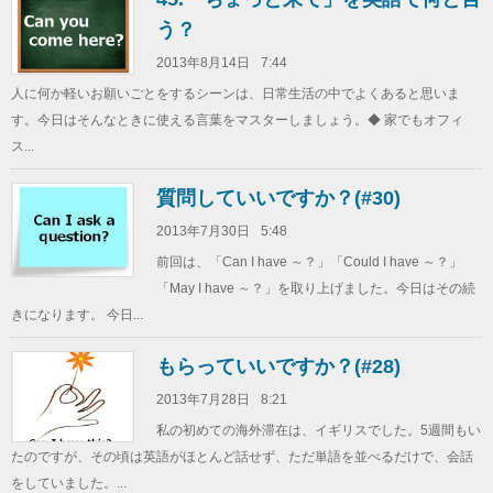
う？
2013年8月14日
7:44
人に何か軽いお願いごとをするシーンは、日常生活の中でよくあると思いま
す。今日はそんなときに使える言葉をマスターしましょう。◆ 家でもオフィ
ス...
質問していいですか？(#30)
2013年7月30日
5:48
前回は、「Can I have ～？」「Could I have ～？」
「May I have ～？」を取り上げました。今日はその続
きになります。 今日...
もらっていいですか？(#28)
2013年7月28日
8:21
私の初めての海外滞在は、イギリスでした。5週間もい
たのですが、その頃は英語がほとんど話せず、ただ単語を並べるだけで、会話
をしていました。...