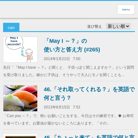
menu
並び替え
can
「May I ～？」の
使い方と答え方 (#265)
2014年3月22日
7:00
先日「『May I have ～？』と聞くと、 子供っぽく聞こえますか？」という質問
を受け取りました。確かに子供は、そうやって大人にモノを聞くことも...
46.「それ取ってくれる？」を英語で
何と言う？
2013年8月15日
7:52
「Can you ～？」で、軽いお願いごとをする、今日はその練習です。◆ お寿司
を食べています。お醤油が届かないところにあります。「その...
45.「ちょっと来て」を英語で何と言