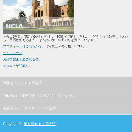
社会人7年目、英語の勉強を再開し、30過ぎて留学した私。「どうやって勉強してきた
ら、英語が使えるようになったのか」の道のりを綴っています。
プロフィールはこちらから。
（写真は私の母校、UCLA。）
サイトマップ
英語学習まず必要なもの。
オススメ英語教材。
英語をモノにする学習法
YouTube 「絶対話せる！英会話」 チャンネル
英会話フレーズ＆ネイティブ音声
Copyright ©
絶対話せる！英会話