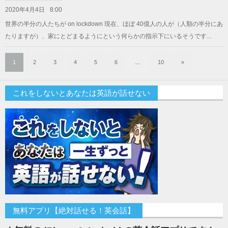
2020年4月4日
8:00
世界の半分の人たちが on lockdown 現在、ほぼ 40億人の人が（人類の半分にあ
たりますが）、家にとどまるようにという何らかの指示下にいるそうです...
1
2
3
4
5
6
…
10
»
これをしないとあなたは英語が話せない
無料アプリ【絶対話せる！英会話】