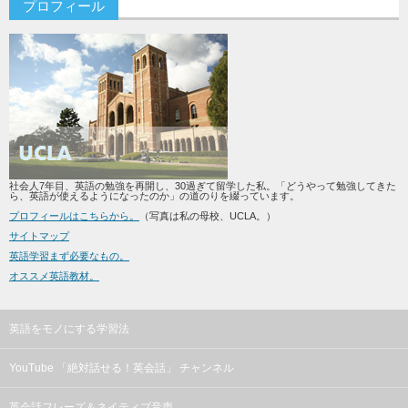
プロフィール
社会人7年目、英語の勉強を再開し、30過ぎて留学した私。「どうやって勉強してきた
ら、英語が使えるようになったのか」の道のりを綴っています。
プロフィールはこちらから。
（写真は私の母校、UCLA。）
サイトマップ
英語学習まず必要なもの。
オススメ英語教材。
英語をモノにする学習法
YouTube 「絶対話せる！英会話」 チャンネル
英会話フレーズ＆ネイティブ音声