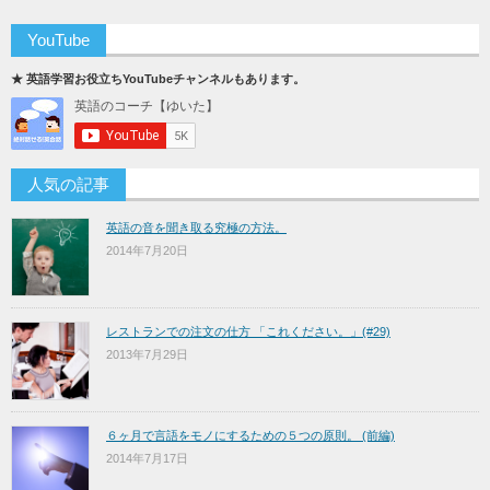
YouTube
★ 英語学習お役立ちYouTubeチャンネルもあります。
人気の記事
英語の音を聞き取る究極の方法。
2014年7月20日
レストランでの注文の仕方 「これください。」(#29)
2013年7月29日
６ヶ月で言語をモノにするための５つの原則。 (前編)
2014年7月17日