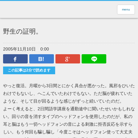
menu
野生の証明。
2005年11月10日
0:00
Facebook
はてなブックマーク
Google Plus
LINEで送
この記事は2分で読めます
やっと復活。月曜から3日間とにかく具合が悪かった。風邪をひいた
わけでもないし、へこんでいたわけでもない。ただ脳が疲れていた
ような、そして目が回るような感じがずっと続いていたのだ。
よーく考えると、2日間語学講座を通勤途中に聞いたせいかもしれな
い。回りの音を消すタイプのヘッドフォンを使用したのだが、私の
耳と脳はもう一切ヘッドフォンの音による刺激に拒否反応を示すら
しい。もう何回も騙し騙し「今度こそはヘッドフォン使って大丈夫