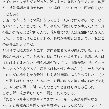
っていたピッチもダメだった。私は本当に近代的なモノに弱い体質
だ。携帯電話が沢山使われている場所にいるだけで、頭が痛くなる
こともある。
まぁ、もうこういう体質になってしまったのは仕方がないが、なら
ないにこしたことはない。昔、会社で「親知らずが生えた人で、足
の指がきちんと全部開く人で、花粉症でない人は原始的な人なんだ
って。」と言われたことがある。あながち嘘とは言えまい。私はこ
の条件全部クリアだ。
どおりで太陽の動きを見て、方向を知る感覚が優れているかも、と
我ながら思ったこともある。初めて行った場所でも、地図があれば
道にはまず迷わない。例え地図がなくても、山道が途中でなくなっ
たしまったときだって（戻るのは私の性に合わん。）、一人でどう
にかシダの群生をかき分け、林を抜け無事にふもとへ戻れた。（ク
モの巣まみれにはなったものの。）目の良さと第六感のおかげであ
る。やっぱり野生に近いんだなとそのときはしみじみ思った。
しかし野生児は新しいものに弱かったりもする。
「あと２ヵ月半で再渡米？？まずいっ、もっと英語を聞かなき
ゃ。」と突然英語を聞く時間を増やそうとしたのだが、ヘッドフォ