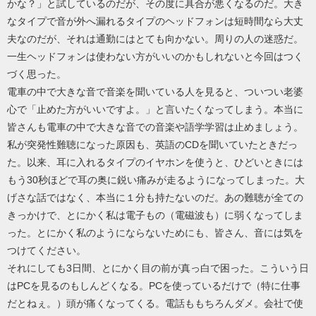
かな？」と試しているのだが、その度に具合が悪くなるのだ。大き
なタイプで音が外へ漏れるタイプのヘッドフォンは短時間なら大丈
夫なのだが、それは通勤にはとても向かない。周りの人の迷惑だ。
一生ヘッドフォンは使わない方がいいのかもしれないと今回はつく
づく思った。
電車の中で大きな音で音楽を聞いている人を見ると、ついつい老婆
心で「止めた方がいいですよ。」と言いたくなってしまう。本当に
皆さんも電車の中で大きな音での音楽や語学学習は止めましょう。
私が突発性難聴になった原因も、英語のCDを聞いていたときだっ
た。以来、耳に入れるタイプのイヤホンを使うと、ひどいときには
もう30秒ほどで耳の奥に鋭い痛みが走るようになってしまった。大
げさな話ではなく、本当に１分も持たないのだ。あの難聴が全ての
きっかけで、とにかく私は電子もの（電磁波も）に弱くなってしま
った。とにかく私のようにならないためにも、皆さん、音には気を
つけてください。
それにしても3日間、とにかく目の前が真っ白で困った。こういう日
はPCを見るのもしんどくなる。PCを使っているだけで（特に仕事
だとねぇ。）頭が痛くなってくる。電話ももちろんダメ。会社で使