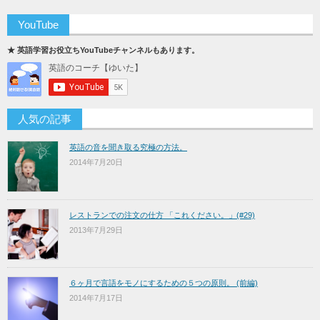
YouTube
★ 英語学習お役立ちYouTubeチャンネルもあります。
人気の記事
英語の音を聞き取る究極の方法。
2014年7月20日
レストランでの注文の仕方 「これください。」(#29)
2013年7月29日
６ヶ月で言語をモノにするための５つの原則。 (前編)
2014年7月17日