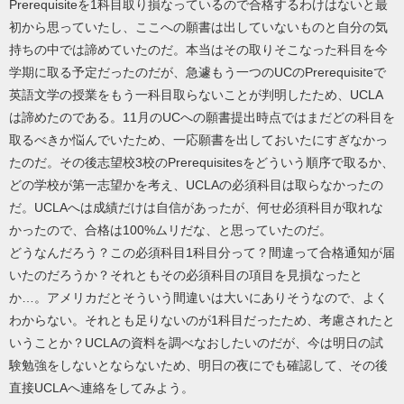
Prerequisiteを1科目取り損なっているので合格するわけはないと最
初から思っていたし、ここへの願書は出していないものと自分の気
持ちの中では諦めていたのだ。本当はその取りそこなった科目を今
学期に取る予定だったのだが、急遽もう一つのUCのPrerequisiteで
英語文学の授業をもう一科目取らないことが判明したため、UCLA
は諦めたのである。11月のUCへの願書提出時点ではまだどの科目を
取るべきか悩んでいたため、一応願書を出しておいたにすぎなかっ
たのだ。その後志望校3校のPrerequisitesをどういう順序で取るか、
どの学校が第一志望かを考え、UCLAの必須科目は取らなかったの
だ。UCLAへは成績だけは自信があったが、何せ必須科目が取れな
かったので、合格は100%ムリだな、と思っていたのだ。
どうなんだろう？この必須科目1科目分って？間違って合格通知が届
いたのだろうか？それともその必須科目の項目を見損なったと
か…。アメリカだとそういう間違いは大いにありそうなので、よく
わからない。それとも足りないのが1科目だったため、考慮されたと
いうことか？UCLAの資料を調べなおしたいのだが、今は明日の試
験勉強をしないとならないため、明日の夜にでも確認して、その後
直接UCLAへ連絡をしてみよう。