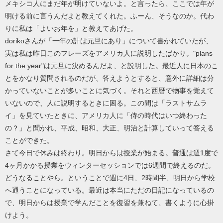
メキシコ人にまだ年が明けていないよ。と言ったら、ここでは年が
明ける前に言うんだよと教えてくれた。ふーん、そうなのか。代わ
りに私は「よいお年を」と教えてあげた。
dorikoさんが「一年の計は元旦にあり」について書かれていたが、
実は私は昨日このフレーズをアメリカ人に説明したばかり。"plans
for the year"は元旦に決めるんだよ、と説明した。最近人に日本のこ
とをかなり質問されるのだが、答えようとすると、意外に詳細は分
かっていないことが多いことに気づく。それと西暦で物事を覚えて
いないので、人に説明するときに困る。この間は「ラストサムラ
イ」を見ていたときに、アメリカ人に「侍の時代はいつ終わった
の？」と聞かれ、平成、昭和、大正、明治と計算していって答える
ことができた。
さて今日で休みは終わり。明日からは授業が始まる。普通は週1度で
4ヶ月かかる授業をウィンターセッションでは6週間で終えるのだ。
どうなることやら。ということで週に4日、2時間半、明日から学校
へ通うことになっている。最近は本当にただの日記になっているの
で、明日からは授業で学んだことを復習を兼ねて、書くように心掛
けよう。