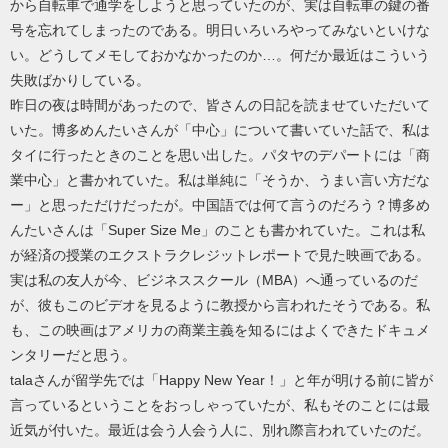
から自転車で通学をしようと思っていたのが、実は自転車の鍵の番
号を忘れてしまったのである。明日いろいろやってみないといけな
い。どうしてメモしておかなかったのか…。何だか最近はこういう
失敗ばかりしている。
昨日の夜は時間があったので、皆さんの日記を読ませていただいて
いた。博多めんたいさんが「中心」について書いていた話で、私は
タイに行ったときのことを思い出した。パタヤのデパートには「商
業中心」と書かれていた。私は単純に「そうか、うまい言い方だな
ー」と思っただけだったが。中国語では何て言うのだろう？博多め
んたいさんは「Super Size Me」のことも書かれていた。これは私
が経済の授業のエクストラクレジットレポートで見た映画である。
実は私の友人が今、ビジネススクール（MBA）へ通っているのだ
が、彼もこのビデオを見るように教授から言われたそうである。私
も、この映画はアメリカの商業主義を知るにはよくできたドキュメ
ンタリーだと思う。
talaさんが留学先では「Happy New Year！」と年が明ける前に皆が
言っているということをおっしゃっていたが、私もそのことには最
近気が付いた。最近は会う人会う人に、別れ際言われていたのだ。