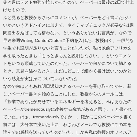
先々週はテスト勉強で忙しかったので、ペーパーは最後の2日で仕上
げたもので。
ふと見ると教授からさらにコメントが。ペーパーをどう書いたらい
いかというアドバイスに加えて、ネイティブチェックが必要なら1週
間提出を延ばしても構わない、というありがたいお言葉が。なので
早速来週Writing Centerのtutorに予約を入れた。教授曰く、一般的な
学生でも説明が足りないと言うことだったが、私は以前アフリカ文
学を取ったときも「もっときちんと説明しなさい。」というコメン
トをいつも頂戴していたのだった。ペーパーで何かについて触れる
とき、意見を述べるとき、未だにどこまで細かく書けばいいのかと
いう感覚が実は身についていないのだ。
なので何はともあれ明日返却されるペーパーを受け取ってから、新
しいペーパー書きを始めることにした。教授からのメールには、
「授業であなたが見せているエネルギーを考えると、私はあなたの
ペーパーがtremendouslyに改善する余地があると思う。」と書かれ
ていた。はぁ、tremendouslyですか…。確かにこのペーパーを書く
前には、大分本で泣いた上に、わざわざメールでも教授にこの本を
読んでの感想を送っていたのだった。しかも私は教授のオフィスア