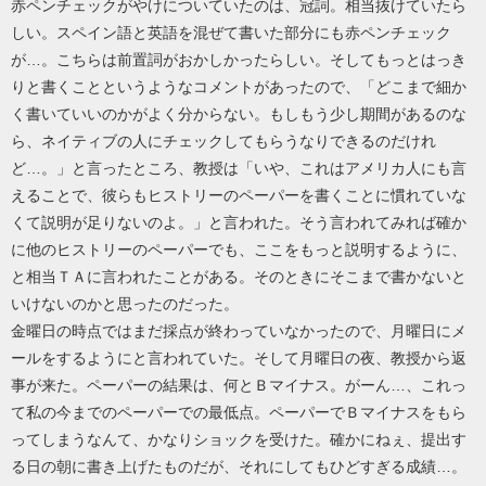
赤ペンチェックがやけについていたのは、冠詞。相当抜けていたら
しい。スペイン語と英語を混ぜて書いた部分にも赤ペンチェック
が…。こちらは前置詞がおかしかったらしい。そしてもっとはっき
りと書くことというようなコメントがあったので、「どこまで細か
く書いていいのかがよく分からない。もしもう少し期間があるのな
ら、ネイティブの人にチェックしてもらうなりできるのだけれ
ど…。」と言ったところ、教授は「いや、これはアメリカ人にも言
えることで、彼らもヒストリーのペーパーを書くことに慣れていな
くて説明が足りないのよ。」と言われた。そう言われてみれば確か
に他のヒストリーのペーパーでも、ここをもっと説明するように、
と相当ＴＡに言われたことがある。そのときにそこまで書かないと
いけないのかと思ったのだった。
金曜日の時点ではまだ採点が終わっていなかったので、月曜日にメ
ールをするようにと言われていた。そして月曜日の夜、教授から返
事が来た。ペーパーの結果は、何とＢマイナス。がーん…、これっ
て私の今までのペーパーでの最低点。ペーパーでＢマイナスをもら
ってしまうなんて、かなりショックを受けた。確かにねぇ、提出す
る日の朝に書き上げたものだが、それにしてもひどすぎる成績…。