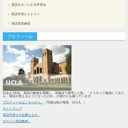
英語をモノにする学習法
英語学習ヒストリー
英語発音練習
プロフィール
社会人7年目、英語の勉強を再開し、30過ぎて留学した私。「どうやって勉強してきた
ら、英語が使えるようになったのか」の道のりを綴っています。
プロフィールはこちらから。
（写真は私の母校、UCLA。）
サイトマップ
英語学習まず必要なもの。
オススメ英語教材。