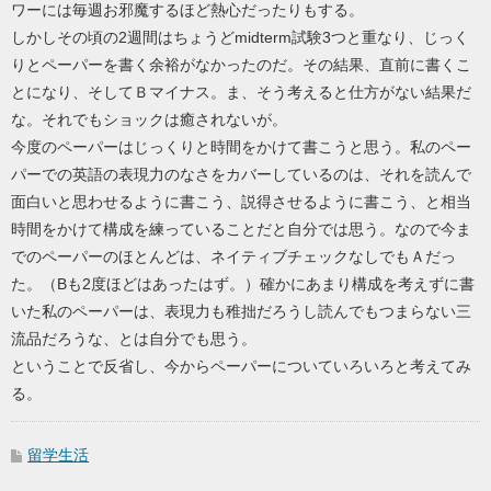
ワーには毎週お邪魔するほど熱心だったりもする。
しかしその頃の2週間はちょうどmidterm試験3つと重なり、じっく
りとペーパーを書く余裕がなかったのだ。その結果、直前に書くこ
とになり、そしてＢマイナス。ま、そう考えると仕方がない結果だ
な。それでもショックは癒されないが。
今度のペーパーはじっくりと時間をかけて書こうと思う。私のペー
パーでの英語の表現力のなさをカバーしているのは、それを読んで
面白いと思わせるように書こう、説得させるように書こう、と相当
時間をかけて構成を練っていることだと自分では思う。なので今ま
でのペーパーのほとんどは、ネイティブチェックなしでもＡだっ
た。（Bも2度ほどはあったはず。）確かにあまり構成を考えずに書
いた私のペーパーは、表現力も稚拙だろうし読んでもつまらない三
流品だろうな、とは自分でも思う。
ということで反省し、今からペーパーについていろいろと考えてみ
る。
留学生活