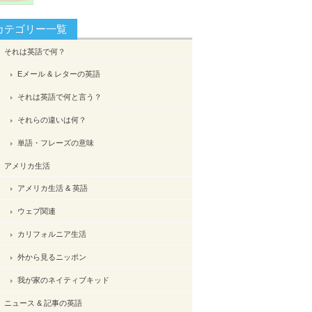
カテゴリー一覧
それは英語で何？
Eメール & レターの英語
それは英語で何と言う？
それらの違いは何？
単語・フレーズの意味
アメリカ生活
アメリカ生活 & 英語
ウェブ関連
カリフォルニア生活
外から見るニッポン
我が家のネイティブキッド
ニュース & 記事の英語