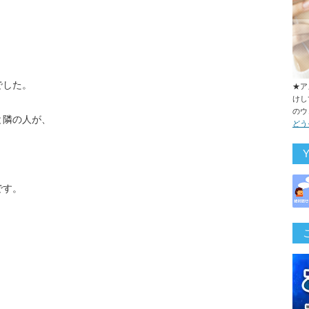
でした。
★ア
けし
。
のウ
と隣の人が、
どう
です。
。