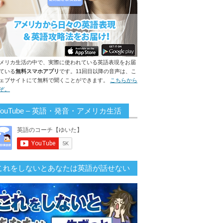
メリカ生活の中で、実際に使われている英語表現をお届
ている
無料スマホアプリ
です。11回目以降の音声は、こ
ェブサイトにて無料で聞くことができます。
こちらから
ぞ。
YouTube – 英語・発音・アメリカ生活
これをしないとあなたは英語が話せない