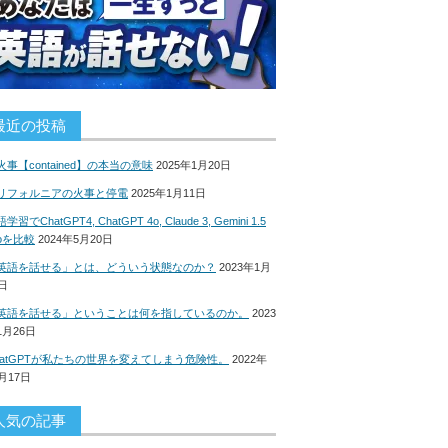
最近の投稿
火事【contained】の本当の意味
2025年1月20日
リフォルニアの火事と停電
2025年1月11日
学習でChatGPT4, ChatGPT 4o, Claude 3, Gemini 1.5
roを比較
2024年5月20日
英語を話せる」とは、どういう状態なのか？
2023年1月
8日
英語を話せる」ということは何を指しているのか。
2023
1月26日
hatGPTが私たちの世界を変えてしまう危険性。
2022年
2月17日
人気の記事