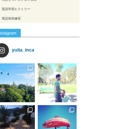
英語学習ヒストリー
英語発音練習
nstagram
yuita_inca