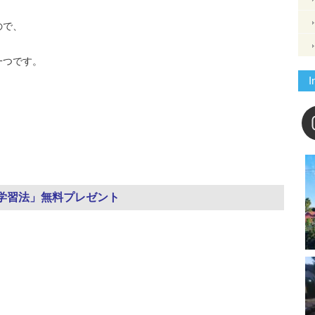
ので、
一つです。
I
、
学習法」無料プレゼント