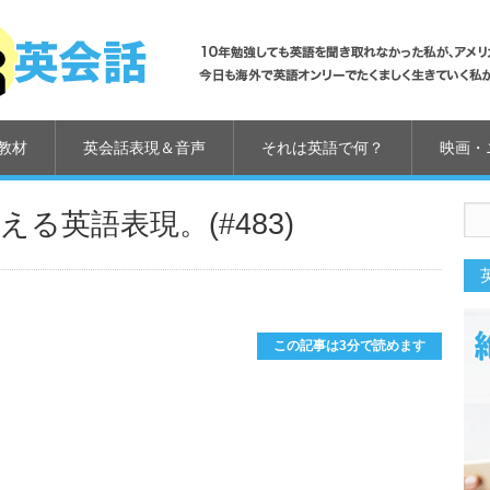
教材
英会話表現＆音声
それは英語で何？
映画・
る英語表現。(#483)
us
この記事は3分で読めます
」