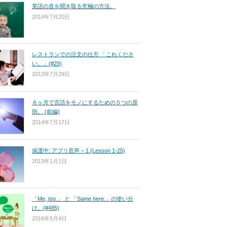
英語の音を聞き取る究極の方法。
2014年7月20日
レストランでの注文の仕方 「これくださ
い。」(#29)
2013年7月29日
６ヶ月で言語をモノにするための５つの原
則。 (前編)
2014年7月17日
保護中: アプリ音声 – 1 (Lesson 1-25)
2013年1月1日
「Me, too.」 と 「Same here.」の使い分
け。(#485)
2016年5月4日