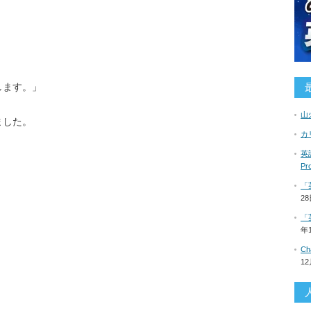
します。」
山
ました。
カ
英語
P
「
2
「
年
C
1
」