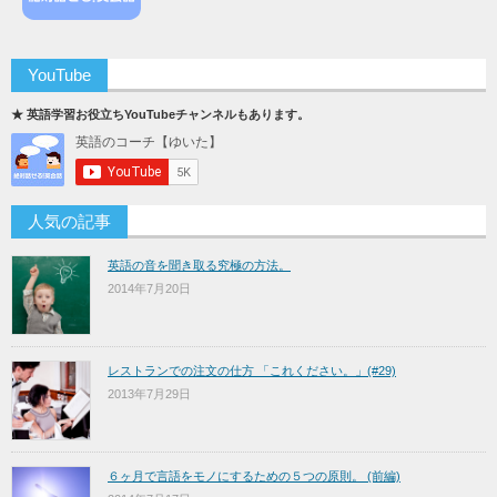
YouTube
★ 英語学習お役立ちYouTubeチャンネルもあります。
人気の記事
英語の音を聞き取る究極の方法。
2014年7月20日
レストランでの注文の仕方 「これください。」(#29)
2013年7月29日
６ヶ月で言語をモノにするための５つの原則。 (前編)