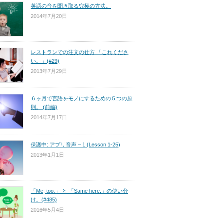
英語の音を聞き取る究極の方法。
2014年7月20日
レストランでの注文の仕方 「これくださ
い。」(#29)
2013年7月29日
６ヶ月で言語をモノにするための５つの原
則。 (前編)
2014年7月17日
保護中: アプリ音声 – 1 (Lesson 1-25)
2013年1月1日
「Me, too.」 と 「Same here.」の使い分
け。(#485)
2016年5月4日