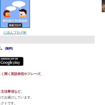
にほんブログ村
話。
(無料)
よく聞く英語表現やフレーズ、
き文法事項など、
めてお届けしています。
ェクトです。