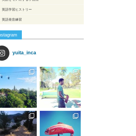
英語学習ヒストリー
英語発音練習
nstagram
yuita_inca