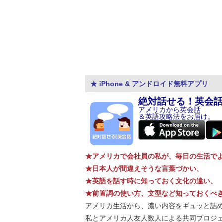
★ iPhone & アンドロイド無料アプリ
絶対話せる！英会
アメリカから英会話
＆英語攻略法をお届け。
★アメリカで会社員の私が、毎日の生活で
★日本人が間違えそうな言葉づかい、
★英語を話す時に知っておく文化の違い、
★前置詞の使い方、文型など知っておくべ
アメリカ生活から、濃い内容をギュッと詰
私とアメリカ人友人数人による共同プロジ