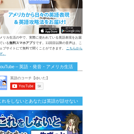
メリカ生活の中で、実際に使われている英語表現をお届
ている
無料スマホアプリ
です。11回目以降の音声は、こ
ェブサイトにて無料で聞くことができます。
こちらから
ぞ。
YouTube – 英語・発音・アメリカ生活
これをしないとあなたは英語が話せない