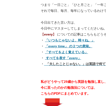
つまり「一日ごと」「ひと月ごと」「一年
それで毎日、毎月、毎年になっているわけ
今日出てきた言い方は、
今日中にマスターしてしまってくださいね
【
every
】
についての記事はこちらもどう
・
「いつもじゃないよ、時々ね。」
・
「every time」 の２つの意味。
・
「すべてをよく覚えている」
・
すべてを表す「every」
・
「大したことじゃない。」は英語で何て
私がどうやって29歳から英語を勉強し直し
今に至ったのかの勉強法については、
こちらのPDFにまとめています。