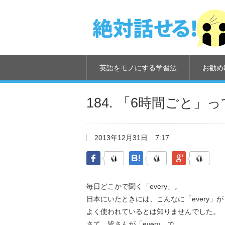
英語をモノにする学習法
お勧め
184. 「6時間ごと
2013年12月31日
7:17
Facebook
はてなブックマーク
Google Pl
毎日どこかで聞く「every」。
日本にいたときには、こんなに「every」が
よく使われているとは知りませんでした。
さて、皆さんが「every」で