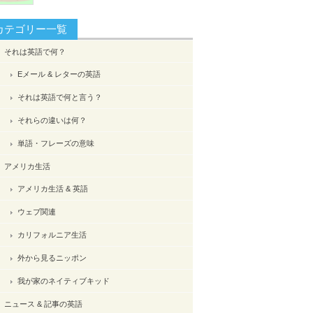
カテゴリー一覧
それは英語で何？
Eメール & レターの英語
それは英語で何と言う？
それらの違いは何？
単語・フレーズの意味
アメリカ生活
アメリカ生活 & 英語
ウェブ関連
カリフォルニア生活
外から見るニッポン
我が家のネイティブキッド
ニュース & 記事の英語