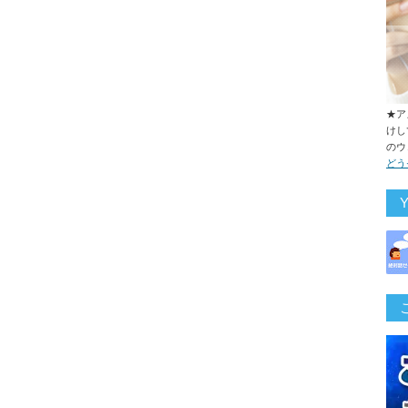
。
★ア
けし
のウ
どう