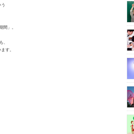
いう
う期間」。
も、
います。