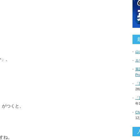
山
か」、
カ
英語
P
「
2
、
「
年
y」がつくと、
C
1
様ですね。