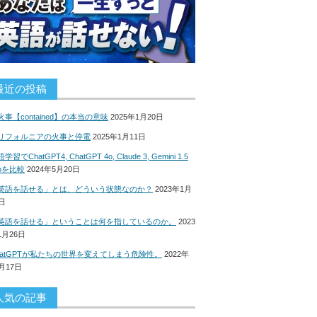
最近の投稿
火事【contained】の本当の意味
2025年1月20日
リフォルニアの火事と停電
2025年1月11日
学習でChatGPT4, ChatGPT 4o, Claude 3, Gemini 1.5
roを比較
2024年5月20日
英語を話せる」とは、どういう状態なのか？
2023年1月
8日
英語を話せる」ということは何を指しているのか。
2023
1月26日
hatGPTが私たちの世界を変えてしまう危険性。
2022年
2月17日
人気の記事