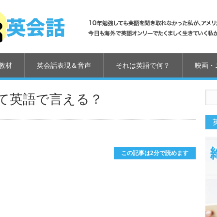
教材
英会話表現＆音声
それは英語で何？
映画・
」って英語で言える？
us
この記事は2分で読めます