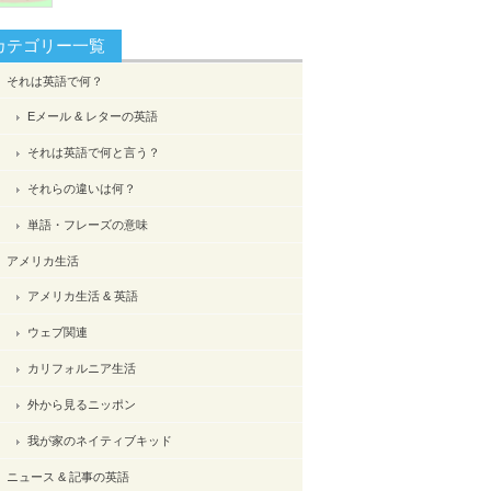
カテゴリー一覧
それは英語で何？
Eメール & レターの英語
それは英語で何と言う？
それらの違いは何？
単語・フレーズの意味
アメリカ生活
アメリカ生活 & 英語
ウェブ関連
カリフォルニア生活
外から見るニッポン
我が家のネイティブキッド
ニュース & 記事の英語