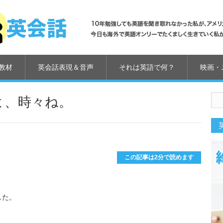
教材
英会話表現＆音声
それは英語で何？
映画・
いよ、時々ね。
us
この記事は2分で読めます
した。
。