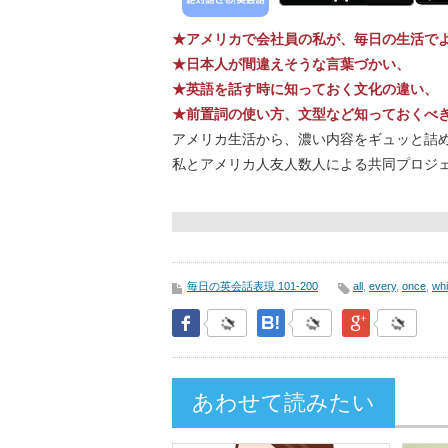
★アメリカで会社員の私が、毎日の生活で
★日本人が間違えそうな言葉づかい、
★英語を話す時に知っておく文化の違い、
★前置詞の使い方、文型など知っておくべ
アメリカ生活から、濃い内容をギュッと詰
私とアメリカ人友人数人による共同プロジ
毎日の英会話表現 101-200
all
,
every
,
once
,
whi
Facebook
はてなブックマーク
Google Pl
あわせて読みたい