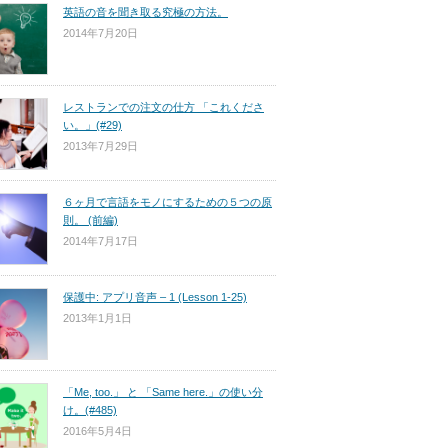
英語の音を聞き取る究極の方法。
2014年7月20日
レストランでの注文の仕方 「これくださ
い。」(#29)
2013年7月29日
６ヶ月で言語をモノにするための５つの原
則。 (前編)
2014年7月17日
保護中: アプリ音声 – 1 (Lesson 1-25)
2013年1月1日
「Me, too.」 と 「Same here.」の使い分
け。(#485)
2016年5月4日