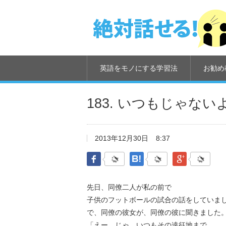
英語をモノにする学習法
お勧め
183. いつもじゃな
2013年12月30日
8:37
Facebook
はてなブックマーク
Google Pl
先日、同僚二人が私の前で
子供のフットボールの試合の話をしていま
で、同僚の彼女が、同僚の彼に聞きました
「えー。じゃ、いつもその遠征地まで