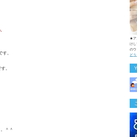
.
★ア
けし
のウ
です。
どう
です。
よ。＾＾