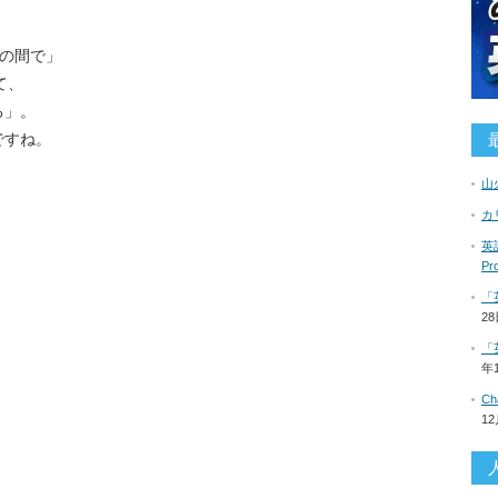
の間で」
て、
る」。
ですね。
山
カ
英語
P
「
2
「
年
C
1