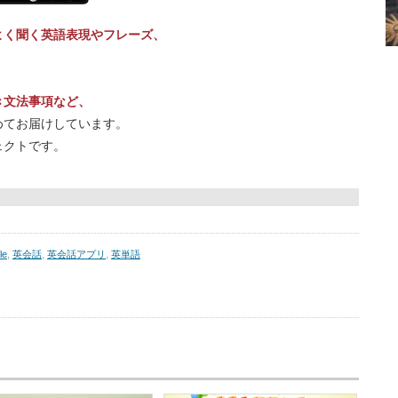
よく聞く英語表現やフレーズ、
き文法事項など、
めてお届けしています。
ェクトです。
le
,
英会話
,
英会話アプリ
,
英単語
us