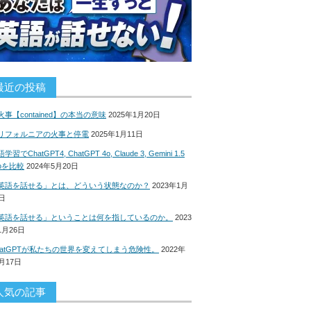
最近の投稿
火事【contained】の本当の意味
2025年1月20日
リフォルニアの火事と停電
2025年1月11日
学習でChatGPT4, ChatGPT 4o, Claude 3, Gemini 1.5
roを比較
2024年5月20日
英語を話せる」とは、どういう状態なのか？
2023年1月
8日
英語を話せる」ということは何を指しているのか。
2023
1月26日
hatGPTが私たちの世界を変えてしまう危険性。
2022年
2月17日
人気の記事