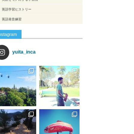
英語学習ヒストリー
英語発音練習
nstagram
yuita_inca