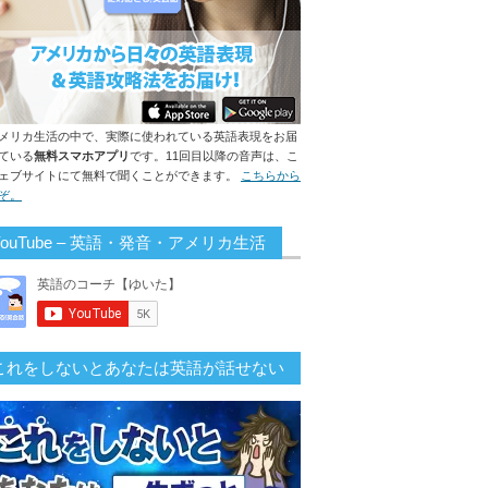
メリカ生活の中で、実際に使われている英語表現をお届
ている
無料スマホアプリ
です。11回目以降の音声は、こ
ェブサイトにて無料で聞くことができます。
こちらから
ぞ。
YouTube – 英語・発音・アメリカ生活
これをしないとあなたは英語が話せない