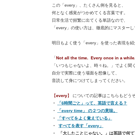
この「every」、たくさん例を見ると、
何となく感覚がつかめてくる言葉です。
日常生活で頻繁に出てくる単語なので、
「every」の使い方は、徹底的にマスター
明日もよく使う「every」を使った表現を
「
Not all the time. Every once in a while
「いつもじゃないよ、時々ね。」でよく聞
自分で実際に使う場面を想像して、
音読して身につけてしまってください。
【
every
】
についての記事はこちらもどう
・
「6時間ごと」って、英語で言える？
・
「every time」 の２つの意味。
・
「すべてをよく覚えている」
・
すべてを表す「every」
・
「大したことじゃない。」は英語で何て