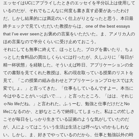
エッセイはUCにアプライしたときのエッセイを半分以上は使用して
いるのだが、それでもこんなに何度も書き直す必要があったわけ
だ。しかし結果的には満足のいく仕上がりとなったと思う。本日最
終チェックで見ていただいた教授からは、one of the best essays
that I’ve ever seenとお褒めの言葉をいただいた。ま、アメリカ人の
ほめ言葉なので半分くらいに受け止めておこう。
それにしても無事に終えて、ほっとした。ブログを書いたり、ちょ
っとした食料品の買出しくらいには行ったが、久しぶりに「毎日が
精一杯状態」を経験した。そういえば昨日、アプリケーションの全
ての書類を見てくれた教授は、私の現在取っている授業のリストを
見て、「この授業の組み合わせとアプリケーションプロセスでは大
変でしょ。」と言ってきた。「仕事もしているんですよー。本当に
今はやることがいっぱいで…。」と言ったところ、「はは、それじ
ゃNo lifeだね。」と言われた。ふぅーむ、勉強と仕事だけだとNo
lifeになるのか、と妙なところで納得してしまった。私はこの忙しさ
こそが毎日をしっかり生きている証拠のような気がしていたのだ
が、人によってはこういう生活は生活とは呼べないのかもしれな
い。しかし、ま、好きでやっているのだから、仕事と勉強以外の時