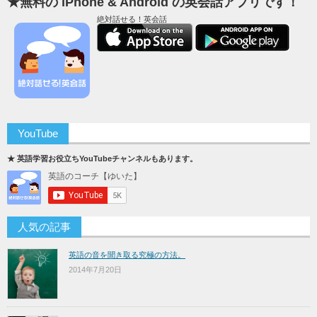
★無料の iPhone & Android の英会話アプリです！
絶対話せる！英会話
YouTube
★ 英語学習お役立ちYouTubeチャンネルもあります。
人気の記事
英語の音を聞き取る究極の方法。
2014年7月20日