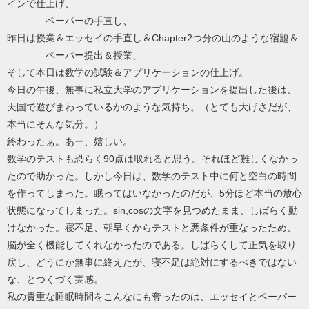
インで仕上げ、
ペーパーの手直し、
昨日は授業＆エッセイの手直し＆Chapter2つ分の山のような宿題＆
ペーパー提出＆授業、
そして本日は数学の試験＆アプリケーションの仕上げ。
今日の午後、無事に私立大学のアプリケーションを提出した後は、
天国で遊びまわっているかのような気持ち。（とても大げさだが、
本当にそんな気分。）
終わったぁ。あー、嬉しい。
数学のテストも恐らく90点は取れると思う。それほど難しくなかっ
たので助かった。しかし今日は、数学のテスト中に何と空白の時間
を作ってしまった。眠ってはいなかったのだが、5分ほど本当の放心
状態になってしまった。sin,cosの文字を見つめたまま、しばらく動
けなかった。寝不足、朝早くからテストと悪条件が重なったため、
脳が全く機能してくれなかったのである。しばらくして正気を取り
戻し、どうにか無事に終えたが、寝不足は絶対にするべきではない
な、とつくづく実感。
私の貴重な睡眠時間をこんなにも奪ったのは、エッセイとペーパー