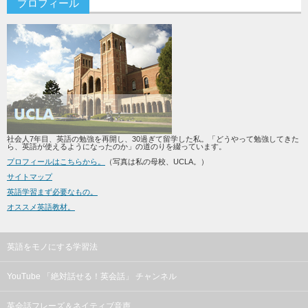
プロフィール
社会人7年目、英語の勉強を再開し、30過ぎて留学した私。「どうやって勉強してきた
ら、英語が使えるようになったのか」の道のりを綴っています。
プロフィールはこちらから。
（写真は私の母校、UCLA。）
サイトマップ
英語学習まず必要なもの。
オススメ英語教材。
英語をモノにする学習法
YouTube 「絶対話せる！英会話」 チャンネル
英会話フレーズ＆ネイティブ音声