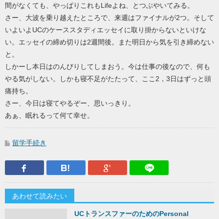
間がなくても、やっぱりこれもLifeよね、とつぶやいてみる。
さー、大波を乗り越えたところで、来週はファイナルが2つ。そして
いよいよUCのケーススタディエッセイに取り掛からないといけな
い。エッセイの締め切りは2週間後。また明日から気を引き締めない
と。
しかーし本日はのんびりしてしまおう。今は仕事の後なので、何も
やる気がしない。しかも寝不足がたたって、ここ2，3日はずっと頭
痛持ち。
さー、今日は寝てやるぞー、思いっきり。
あぁ、眠れるって何て幸せ。
留学手続き
Facebook
はてなブックマーク
Google Plus
LINEで送
あわせて読みたい
UCトランスファーのためのPersonal