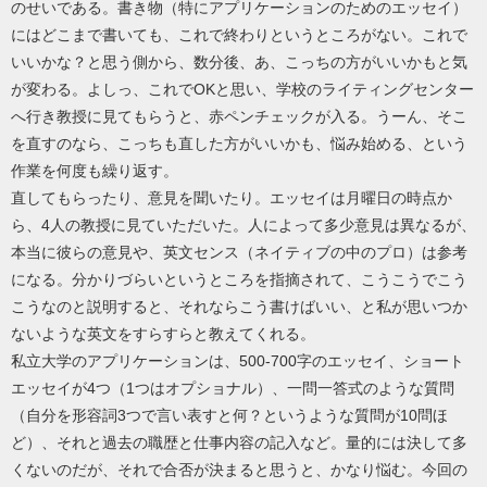
のせいである。書き物（特にアプリケーションのためのエッセイ）
にはどこまで書いても、これで終わりというところがない。これで
いいかな？と思う側から、数分後、あ、こっちの方がいいかもと気
が変わる。よしっ、これでOKと思い、学校のライティングセンター
へ行き教授に見てもらうと、赤ペンチェックが入る。うーん、そこ
を直すのなら、こっちも直した方がいいかも、悩み始める、という
作業を何度も繰り返す。
直してもらったり、意見を聞いたり。エッセイは月曜日の時点か
ら、4人の教授に見ていただいた。人によって多少意見は異なるが、
本当に彼らの意見や、英文センス（ネイティブの中のプロ）は参考
になる。分かりづらいというところを指摘されて、こうこうでこう
こうなのと説明すると、それならこう書けばいい、と私が思いつか
ないような英文をすらすらと教えてくれる。
私立大学のアプリケーションは、500-700字のエッセイ、ショート
エッセイが4つ（1つはオプショナル）、一問一答式のような質問
（自分を形容詞3つで言い表すと何？というような質問が10問ほ
ど）、それと過去の職歴と仕事内容の記入など。量的には決して多
くないのだが、それで合否が決まると思うと、かなり悩む。今回の