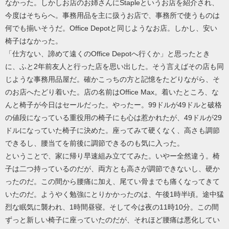
なかった。しかしお店のお姉さんにStapleというお店を紹介され、
今度はそちらへ。事務用品を主に扱うお店で、事務所で使うものは
何でも揃いそうだ。Office Depotと同じようなお店。しかし、安い
椅子はなかった。
「仕方ない、諦めて遠くのOffice Depotへ行くか」と思ったとき
に、ふと2年前友人と行った店を思い出した。そう言えばその店も同
じような事務用品屋だ。確かこっちの方と記憶をたどりながら、そ
のお店へたどり着いた。店の名前はOffice Max。着いたところ、な
んと椅子が今日はセールだった。やったー。99ドルが49ドルと破格
の値段になっている重役用の椅子にも心は惹かれたが、49ドルが29
ドルになっていた椅子に決めた。座ってみて硬くなく、高さも調節
できるし、腰当てを前後に調節できるのも気に入った。
ということで、家に帰り早速組み立ててみた。いやー全然違う。椅
子は二つ持っているのだが、両方とも高さが調節できないし、硬か
ったのだ。この間から腰痛に加え、尾てい骨までも痛くなってきて
いたのだ。ようやく勉強にとりかかったのは、午後1時半頃。途中猛
烈な眠気に襲われ、1時間昼寝。そして今は夜の11時10分。この間
ずっと新しい椅子に座っていたのだが、それほど腰痛は悪化してい