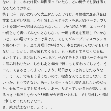
ない。ま、これだけ長い時間座っていたら、どの椅子でも腰は痛く
なるだろうけれど。
椅子は今日買いに行って大正解だったけれど、今勉強の進み具合は
非常にまずい状態…。今計算したらテキストをあと53ページ、プリ
ントを35ページ読まねばならない…。しかも読んだ後、エッセイ9
つ何となく書いてみないとならない。一度は考えを整理していかな
いと、その場でエッセイは書けん。そしてグループディスカッショ
ン用のレポート。全て月曜日の6時まで。本当に終わらないかもしれ
ない…。しかし、頭が疲れてくると、もう勉強もできなくなる私。
またしても、逃げ出したい心境だ。せめてテキスト53ページ今日中
に読み終わりたい。しかしあと40分で日にちも変わってしまう。う
ーん。できるところまでにしよう。明日はもっと苦しむだろうな
ー。うーん、でももう若くないので、徹夜なんてことはしない。と
いうか、もうできない。あー、レポートも少し書き直したいのだっ
た。せめて一日でも戻りたい。あー、サボっていた自分が悪い。ま
るっきり勉強しなかった3日間が今更悔やまれる。でも引越しと掃除
で忙しかったんだよなー。
さ、続き読まないと。ふぅっ…。