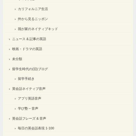
カリフォルニア生活
外から見るニッポン
我が家のネイティブキッド
ニュース & 記事の英語
映画・ドラマの英語
未分類
留学生時代の(旧)ブログ
留学手続き
英会話ネイティブ音声
アプリ英語音声
学び塾 – 音声
英会話フレーズ & 音声
毎日の英会話表現 1-100