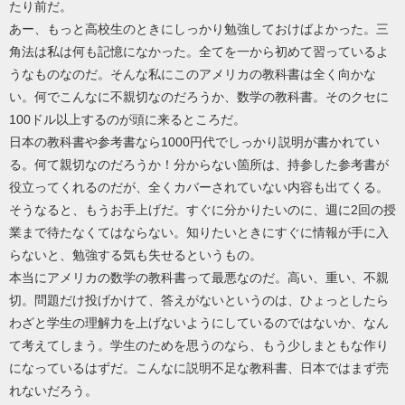
たり前だ。
あー、もっと高校生のときにしっかり勉強しておけばよかった。三
角法は私は何も記憶になかった。全てを一から初めて習っているよ
うなものなのだ。そんな私にこのアメリカの教科書は全く向かな
い。何でこんなに不親切なのだろうか、数学の教科書。そのクセに
100ドル以上するのが頭に来るところだ。
日本の教科書や参考書なら1000円代でしっかり説明が書かれてい
る。何て親切なのだろうか！分からない箇所は、持参した参考書が
役立ってくれるのだが、全くカバーされていない内容も出てくる。
そうなると、もうお手上げだ。すぐに分かりたいのに、週に2回の授
業まで待たなくてはならない。知りたいときにすぐに情報が手に入
らないと、勉強する気も失せるというもの。
本当にアメリカの数学の教科書って最悪なのだ。高い、重い、不親
切。問題だけ投げかけて、答えがないというのは、ひょっとしたら
わざと学生の理解力を上げないようにしているのではないか、なん
て考えてしまう。学生のためを思うのなら、もう少しまともな作り
になっているはずだ。こんなに説明不足な教科書、日本ではまず売
れないだろう。