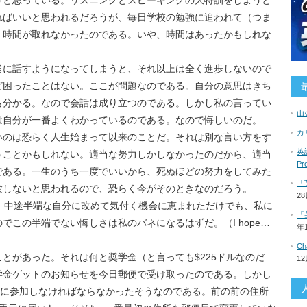
うと思っている。リスニングとスピーキングの大特訓をしようと
ればいいと思われるだろうが、毎日学校の勉強に追われて（つま
）時間が取れなかったのである。いや、時間はあったかもしれな
当に話すようになってしまうと、それ以上は全く進歩しないので
ど困ったことはない。ここが問題なのである。自分の意思はきち
も分かる。なので会話は成り立つのである。しかし私の言ってい
山
は自分が一番よくわかっているのである。なので悔しいのだ。
カ
いのは恐らく人生始まって以来のことだ。それは別な言い方をす
英語
うことかもしれない。適当な努力しかしなかったのだから、適当
P
である。一生のうち一度でいいから、死ぬほどの努力をしてみた
「
験しないと思われるので、恐らく今がそのときなのだろう。
2
、中途半端な自分に改めて気付く機会に恵まれただけでも、私に
「
この半端でない悔しさは私のバネになるはずだ。（I hope…
年
C
とがあった。それは何と奨学金（と言っても$225ドルなのだ
1
学金ゲットのお知らせを今日郵便で受け取ったのである。しかし
典に参加しなければならなかったそうなのである。前の前の住所