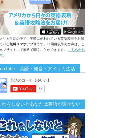
メリカ生活の中で、実際に使われている英語表現をお届
ている
無料スマホアプリ
です。11回目以降の音声は、こ
ェブサイトにて無料で聞くことができます。
こちらから
ぞ。
YouTube – 英語・発音・アメリカ生活
これをしないとあなたは英語が話せない