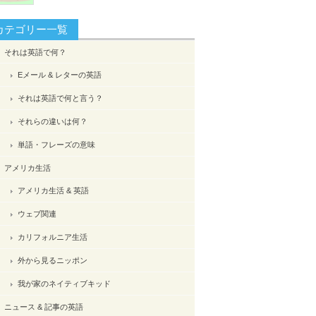
カテゴリー一覧
それは英語で何？
Eメール & レターの英語
それは英語で何と言う？
それらの違いは何？
単語・フレーズの意味
アメリカ生活
アメリカ生活 & 英語
ウェブ関連
カリフォルニア生活
外から見るニッポン
我が家のネイティブキッド
ニュース & 記事の英語