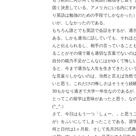
もう絶対に何が何でも英語の勉強をし直そ
固く決意している。アメリカにいる内にす
り英語は勉強のための手段でしかなかった
いが、しなかったのである。
もちろん誰とでも英語で会話をするが、適
ある。しかも適当に話していても、それほ
んと伝えられるし、相手の言っていること
ることがその場で最も適切な言葉でないの
自分の能力不足がこんなにはがゆくて悔し
ると、今まで適当な人生を生きてきたとい
な見返りしかないのは、当然と言えば当然
いと思う。これだけの悔しさはそうそう経
30もかなり過ぎて大学一年生なのであるが
とってこの留学は意味があったと思う。なので
(^_^;）
さて、今日はもう一つ「しぇー。」と思うこ
が）をふいにしてしまったことである。奨
何と日付は1ヶ月前、そして先月25日に式