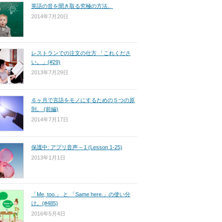
英語の音を聞き取る究極の方法。
2014年7月20日
レストランでの注文の仕方 「これくださ
い。」(#29)
2013年7月29日
６ヶ月で言語をモノにするための５つの原
則。 (前編)
2014年7月17日
保護中: アプリ音声 – 1 (Lesson 1-25)
2013年1月1日
「Me, too.」 と 「Same here.」の使い分
け。(#485)
2016年5月4日