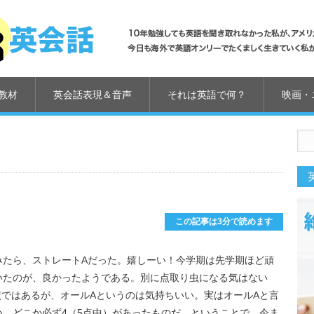
教材
英会話表現＆音声
それは英語で何？
映画・
us
この記事は3分で読めます
みたら、ストレートAだった。嬉しーい！今学期は先学期ほど頑
いたのが、良かったようである。別に点取り虫になる気はない
geの成績ではあるが、オールAというのは気持ちいい。実はオールAと言
。どこか必ず4（5点中）があったものだ。ということで、今ま