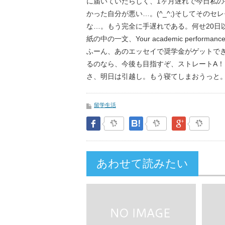
に届いていたらしく、1ヶ月遅れで今日私
かった自分が悪い…。(^_^;)そしてその
な…。もう完全に手遅れである。何せ20日
紙の中の一文、Your academic performanc
ふーん、あのエッセイで奨学金がゲットで
るのなら、今後も目指すぞ、ストレートA！
さ、明日は引越し。もう寝てしまおうっと
留学生活
Facebook
はてなブックマーク
Google Pl
あわせて読みたい