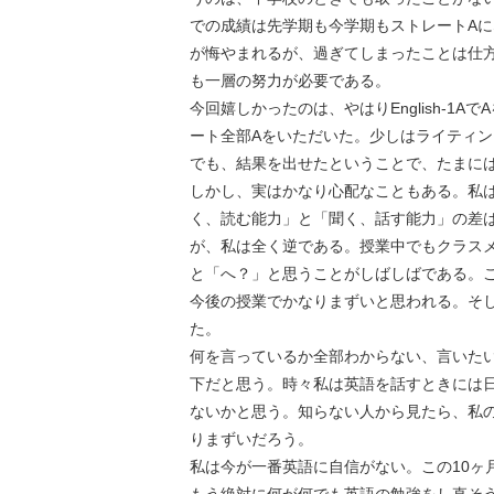
での成績は先学期も今学期もストレートAになった。こ
が悔やまれるが、過ぎてしまったことは仕方
も一層の努力が必要である。
今回嬉しかったのは、やはりEnglish-
ート全部Aをいただいた。少しはライティ
でも、結果を出せたということで、たまに
しかし、実はかなり心配なこともある。私
く、読む能力」と「聞く、話す能力」の差
が、私は全く逆である。授業中でもクラス
と「へ？」と思うことがしばしばである。
今後の授業でかなりまずいと思われる。そしてこ
た。
何を言っているか全部わからない、言いた
下だと思う。時々私は英語を話すときには日
ないかと思う。知らない人から見たら、私の
りまずいだろう。
私は今が一番英語に自信がない。この10ヶ