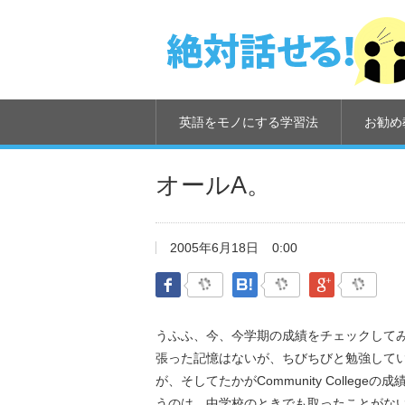
英語をモノにする学習法
お勧め
オールA。
2005年6月18日
0:00
Facebook
はてなブックマーク
Google Pl
うふふ、今、今学期の成績をチェックして
張った記憶はないが、ちびちびと勉強して
が、そしてたかがCommunity Colle
うのは、中学校のときでも取ったことがない