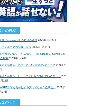
最近の投稿
火事【contained】の本当の意味
2025年1月20日
リフォルニアの火事と停電
2025年1月11日
学習でChatGPT4, ChatGPT 4o, Claude 3, Gemini 1.5
roを比較
2024年5月20日
英語を話せる」とは、どういう状態なのか？
2023年1月
8日
英語を話せる」ということは何を指しているのか。
2023
1月26日
hatGPTが私たちの世界を変えてしまう危険性。
2022年
2月17日
人気の記事