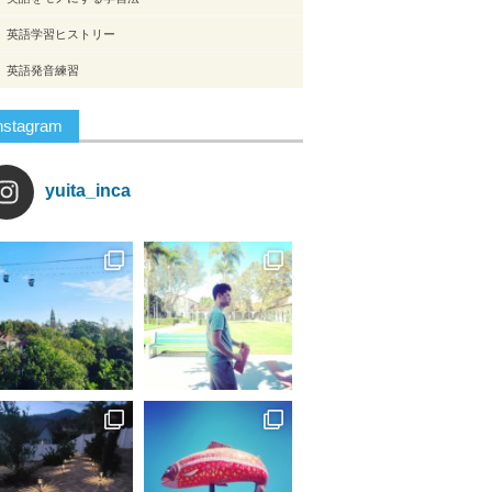
英語学習ヒストリー
英語発音練習
nstagram
yuita_inca