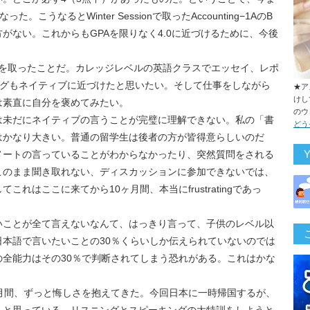
うなるとWinter Sessionで取ったAccounting−1AのB
がない。これからもGPAを限りなく4.0に近づけるために、今後
1AでAを取ったことだ。カレッジレベルの英語クラスでエッセイ、レポ
ングもネイティブに近づけたと思いたい。そして仕事をしながら
★ア
けし
は素直に自分を褒めてみたい。
のウ
は未だにネイティブの言うことが完璧に理解できない。私の「書
どう
はかなり大きい。普通の留学生は後者の方が皆得意らしいのだ
メートの言っていることがわからなかったり、突然質問をされる
このまま聞き取れない、ディスカッションに参加できないでは、
れはここに来てから10ヶ月間、本当にfrustratingであっ
いことが全て言えないなんて、はっきり言って、子供のレベル以
本語で言いたいことの30％くらいしか伝えられていないのでは
全能力はその30％で判断されてしまう恐れがある。これはかな
月間、ずっと悔しさを抱えてきた。今回日本に一時帰国するが、