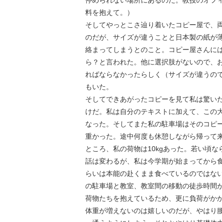
停められない場所にあるのだ。教授のオフィ
料を抱えて。）
そしてやっとこさ辿り着いたコピー屋で、
のだが、サイズが違うことと日本製の紙が
絡まってしまうとのこと。コピー屋さんに
ら？と言われた。他に選択肢がないので、
ればならなかったらしく（サイズが違うので
もいた。
そしてできあがったコピーを見て私は驚い
けだ。私は自分のテキストに加えて、この
なった。そしてまた私の駐車場はそのコピー
重かった。途中何度も休憩しながら帰って
ところ、私の荷物は10kgあった。若い頃
話は変わるが、私は今学期が始まってから食
らいは本能の赴くまま食べているのではな
の駐車場と教室、教室間の移動の徒歩時間
荷物たちを抱えているため、更に負荷がか
体重が増えないのは嬉しいのだが、やはり