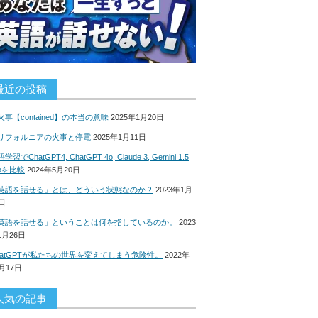
最近の投稿
火事【contained】の本当の意味
2025年1月20日
リフォルニアの火事と停電
2025年1月11日
学習でChatGPT4, ChatGPT 4o, Claude 3, Gemini 1.5
roを比較
2024年5月20日
英語を話せる」とは、どういう状態なのか？
2023年1月
8日
英語を話せる」ということは何を指しているのか。
2023
1月26日
hatGPTが私たちの世界を変えてしまう危険性。
2022年
2月17日
人気の記事