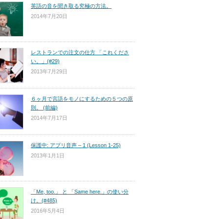
英語の音を聞き取る究極の方法。
2014年7月20日
レストランでの注文の仕方 「これくださ
い。」(#29)
2013年7月29日
６ヶ月で言語をモノにするための５つの原
則。 (前編)
2014年7月17日
保護中: アプリ音声 – 1 (Lesson 1-25)
2013年1月1日
「Me, too.」 と 「Same here.」の使い分
け。(#485)
2016年5月4日