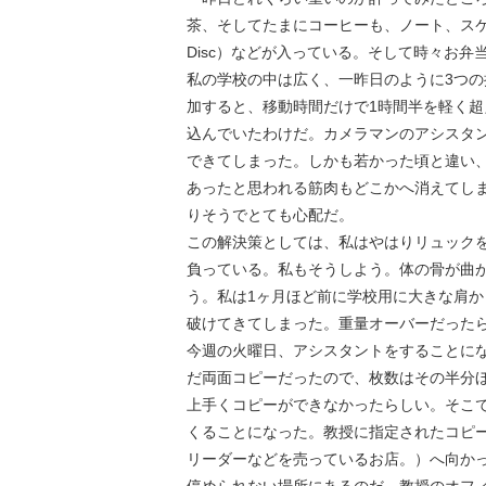
茶、そしてたまにコーヒーも、ノート、スケ
Disc）などが入っている。そして時々お
私の学校の中は広く、一昨日のように3つの
加すると、移動時間だけで1時間半を軽く超
込んでいたわけだ。カメラマンのアシスタ
できてしまった。しかも若かった頃と違い
あったと思われる筋肉もどこかへ消えてし
りそうでとても心配だ。
この解決策としては、私はやはりリュック
負っている。私もそうしよう。体の骨が曲
う。私は1ヶ月ほど前に学校用に大きな肩
破けてきてしまった。重量オーバーだった
今週の火曜日、アシスタントをすることにな
だ両面コピーだったので、枚数はその半分
上手くコピーができなかったらしい。そこ
くることになった。教授に指定されたコピ
リーダーなどを売っているお店。）へ向か