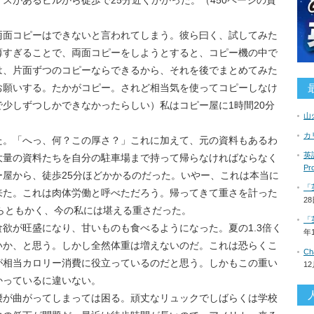
スがあるビルから徒歩で25分近くかかった。（450ページの資
両面コピーはできないと言われてしまう。彼ら曰く、試してみた
薄すぎることで、両面コピーをしようとすると、コピー機の中で
は、片面ずつのコピーならできるから、それを後でまとめてみた
お願いする。たかがコピー。されど相当気を使ってコピーしなけ
少しずつしかできなかったらしい）私はコピー屋に1時間20分
山
カ
た。「へっ、何？この厚さ？」これに加えて、元の資料もあるわ
英語
大量の資料たちを自分の駐車場まで持って帰らなければならなく
P
屋から、徒歩25分ほどかかるのだった。いやー、これは本当に
「
来た。これは肉体労働と呼べただろう。帰ってきて重さを計った
2
ならともかく、今の私には堪える重さだった。
「
欲が旺盛になり、甘いものも食べるようになった。夏の1.3倍く
年
いか、と思う。しかし全然体重は増えないのだ。これは恐らくこ
C
が相当カロリー消費に役立っているのだと思う。しかもこの重い
1
かっているに違いない。
腰が曲がってしまっては困る。頑丈なリュックでしばらくは学校