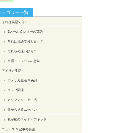
カテゴリー一覧
それは英語で何？
Eメール & レターの英語
それは英語で何と言う？
それらの違いは何？
単語・フレーズの意味
アメリカ生活
アメリカ生活 & 英語
ウェブ関連
カリフォルニア生活
外から見るニッポン
我が家のネイティブキッド
ニュース & 記事の英語