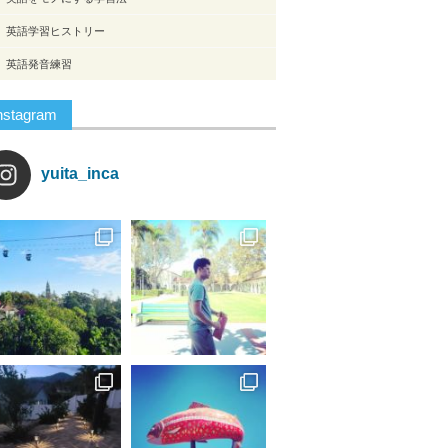
英語学習ヒストリー
英語発音練習
nstagram
yuita_inca