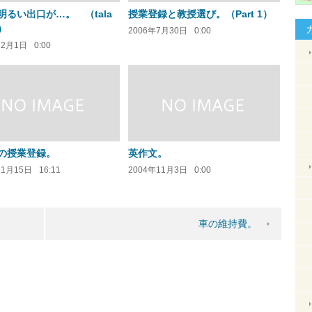
明るい出口が…。 （tala
授業登録と教授選び。（Part 1）
）
2006年7月30日
0:00
12月1日
0:00
の授業登録。
英作文。
11月15日
16:11
2004年11月3日
0:00
車の維持費。