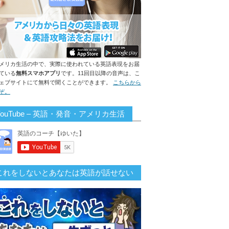
メリカ生活の中で、実際に使われている英語表現をお届
ている
無料スマホアプリ
です。11回目以降の音声は、こ
ェブサイトにて無料で聞くことができます。
こちらから
ぞ。
YouTube – 英語・発音・アメリカ生活
これをしないとあなたは英語が話せない