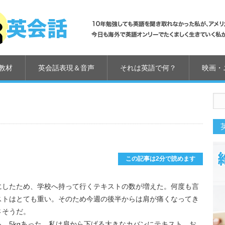
教材
英会話表現＆音声
それは英語で何？
映画・
us
この記事は2分で読めます
にしたため、学校へ持って行くテキストの数が増えた。何度も言
ストはとても重い。そのため今週の後半からは肩が痛くなってき
さそうだ。
、5kgあった。私は肩から下げる大きなカバンにテキスト、お