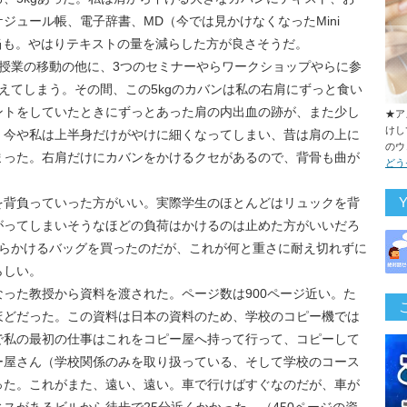
ジュール帳、電子辞書、MD（今では見かけなくなったMini
弁当も。やはりテキストの量を減らした方が良さそうだ。
授業の移動の他に、3つのセミナーやらワークショップやらに参
えてしまう。その間、この5kgのカバンは私の右肩にずっと食い
ントをしていたときにずっとあった肩の内出血の跡が、また少し
★ア
けし
、今や私は上半身だけがやけに細くなってしまい、昔は肩の上に
のウ
まった。右肩だけにカバンをかけるクセがあるので、背骨も曲が
どう
を背負っていった方がいい。実際学生のほとんどはリュックを背
がってしまいそうなほどの負荷はかけるのは止めた方がいいだろ
からかけるバッグを買ったのだが、これが何と重さに耐え切れずに
らしい。
った教授から資料を渡された。ページ数は900ページ近い。た
ほどだった。この資料は日本の資料のため、学校のコピー機では
で私の最初の仕事はこれをコピー屋へ持って行って、コピーして
ー屋さん（学校関係のみを取り扱っている、そして学校のコース
った。これがまた、遠い、遠い。車で行けばすぐなのだが、車が