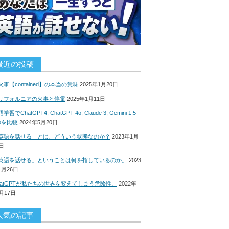
最近の投稿
火事【contained】の本当の意味
2025年1月20日
リフォルニアの火事と停電
2025年1月11日
学習でChatGPT4, ChatGPT 4o, Claude 3, Gemini 1.5
roを比較
2024年5月20日
英語を話せる」とは、どういう状態なのか？
2023年1月
8日
英語を話せる」ということは何を指しているのか。
2023
1月26日
hatGPTが私たちの世界を変えてしまう危険性。
2022年
2月17日
人気の記事