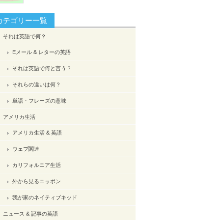
カテゴリー一覧
それは英語で何？
Eメール & レターの英語
それは英語で何と言う？
それらの違いは何？
単語・フレーズの意味
アメリカ生活
アメリカ生活 & 英語
ウェブ関連
カリフォルニア生活
外から見るニッポン
我が家のネイティブキッド
ニュース & 記事の英語