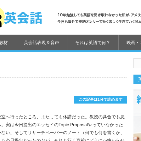
教材
英会話表現＆音声
それは英語で何？
映画・
us
この記事は1分で読めます
教室へ行ったところ、またしても休講だった。教授の具合でも悪
は今日提出のエッセイのTopic Proposalやっていなかった
いない。そしてリサーチペーパーのノート（何でも何を書くか、
）も今日提出だったのだが、それも行く直前にどうにか終わらせ