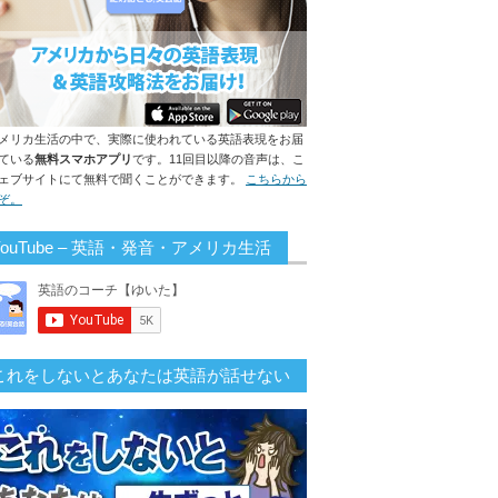
メリカ生活の中で、実際に使われている英語表現をお届
ている
無料スマホアプリ
です。11回目以降の音声は、こ
ェブサイトにて無料で聞くことができます。
こちらから
ぞ。
YouTube – 英語・発音・アメリカ生活
これをしないとあなたは英語が話せない