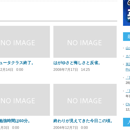
山
カ
ュータクラス終了。
はがゆさと悔しさと反省。
英語
12月14日
0:00
2008年7月17日
14:25
P
「
2
「
年
C
1
勉強時間は60分。
終わりが見えてきた今日この頃。
4月3日
0:00
2004年12月7日
0:00