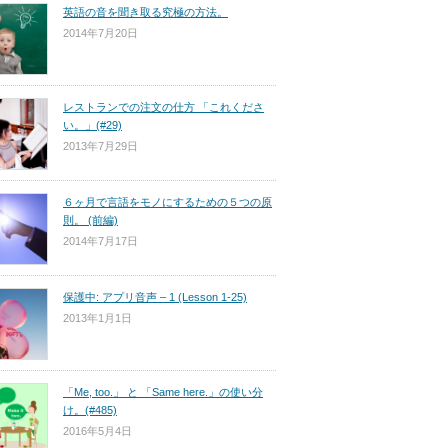
英語の音を聞き取る究極の方法。
2014年7月20日
レストランでの注文の仕方 「これくださ
い。」(#29)
2013年7月29日
６ヶ月で言語をモノにするための５つの原
則。 (前編)
2014年7月17日
保護中: アプリ音声 – 1 (Lesson 1-25)
2013年1月1日
「Me, too.」 と 「Same here.」の使い分
け。(#485)
2016年5月4日