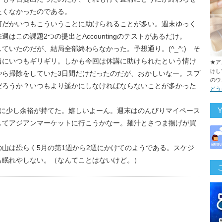
たくなかったのである。
何だかいつもこういうことに助けられることが多い。週末ゆっく
この課題2つの提出とAccountingのテストがあるだけ。
いたのだが、結局全部終わらなかった。予想通り。(^_^;) そ
当にいつもギリギリ。しかも今回は休講に助けられたという情け
★ア
けし
やら掃除をしていた3日間だけだったのだが、おかしいなー。スプ
のウ
だろうか？いつもより遥かにしなければならないことが多かった
どう
ちに少し余裕が持てた。嬉しいよーん。週末はのんびりマイペース
してアジアンマーケットに行こうかなー。麺汁とさつま揚げが買
山は恐らく5月の第1週から2週にかけてのようである。スケジ
も眠れやしない。（なんてことはないけど。）
us