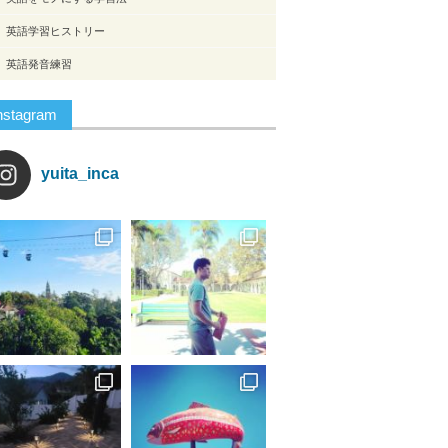
英語学習ヒストリー
英語発音練習
nstagram
yuita_inca