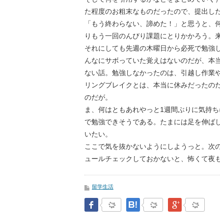
た程度のお粗末なものだったので、提出し
「もう終わらない、諦めた！」と思うと、
りもう一回のんびり課題にとりかかろう。来週は
それにしても先週の木曜日から必死で勉強して
んなにサボっていた覚えはないのだが、本
ない話。勉強しなかったのは、引越し作業
リングブレイクとは、本当に休みだったの
のだが。
ま、何はともあれやっと1週間ぶりに気持
で勉強できそうである。たまには足を伸ば
いたい。
ここで気を抜かないようにしようっと。次の
ュールチェックしておかないと、怖くて夜
留学生活
Facebook
はてなブックマーク
Google Pl