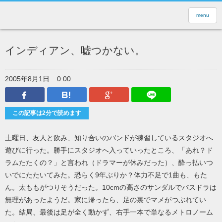
menu
インディアン、嘘つかない。
2005年8月1日
0:00
Facebook
はてなブックマーク
Google Plus
LINEで送
この記事は2分で読めます
土曜日、友人と飲み、知り合いのバンドが練習しているスタジオへ
遊びに行った。勝手にスタジオへ入っていったところ、「あれ？ド
ラムたたくの？」と言われ（ドラマーが休みだった）、酔っ払いつ
いでにたたいてみた。恐らく9年ぶりか？体力不足で1曲も、もた
ん。太ももがつりそうだった。10cmの高さのサンダルでバスドラは
無理があったようだ。家に帰ったら、足の裏でマメがつぶれてい
た。結局、最後は足が全く動かず、右手一本で単なるメトロノーム