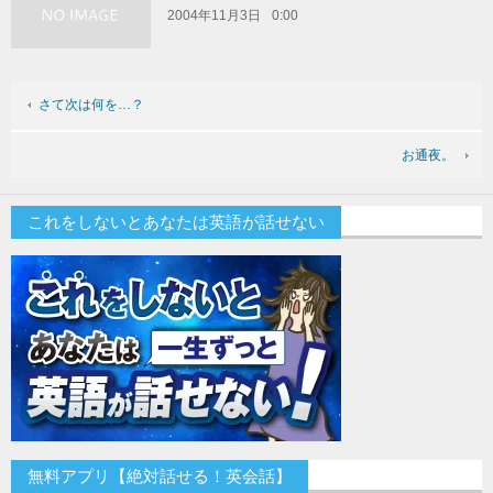
2004年11月3日
0:00
さて次は何を…？
お通夜。
これをしないとあなたは英語が話せない
無料アプリ【絶対話せる！英会話】