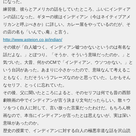
になった。
練習後、彼らとアメリカの話をしていたところ、ふいにインディア
ンの話になった。ギターの彼はインディアン（今はネイティブアメ
リカンと呼ぶべきか）に詳しい。カレー屋をやっているのだが、そ
の店の名も「いんでぃ庵」と言う。
http://www.asteion.co.jp/indian/
その彼が「白人嘘つく。インディアン嘘つかないというのは有名な
話だよな。」とぽつり。「そうか、そういう意味だったのか。」と
気づいた。大昔、何かのCMで「インディアン、ウソつかない。」と
いう台詞があった。あまりに小さかったので、意味なんて考えるこ
ともなく、ただそういうフレーズなのかと思っていた。しかもそん
なセリフ、とっくに忘れていた。
その後、父に聞いたところによると、そのセリフは何でも昔の西部
劇映画の中でインディアンが言う決まり文句だったらしい。散々ウ
ソをつく白人に対して、言い放った言葉だったわけだ。もちろん映
画なので、本当にインディアンが言ったとは思えないが、実は深い
意味があったのか。
歴史の授業で、インディアンに対する白人の極悪非道な話を沢山読