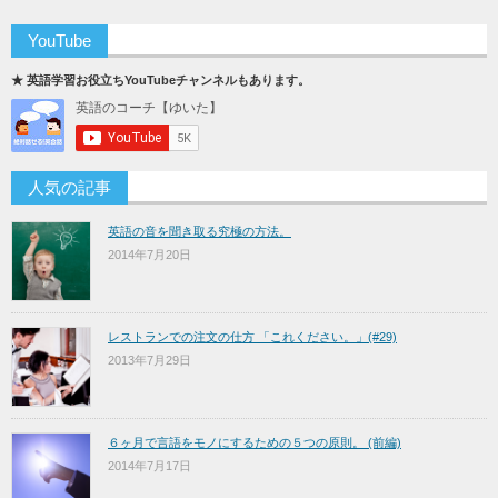
YouTube
★ 英語学習お役立ちYouTubeチャンネルもあります。
人気の記事
英語の音を聞き取る究極の方法。
2014年7月20日
レストランでの注文の仕方 「これください。」(#29)
2013年7月29日
６ヶ月で言語をモノにするための５つの原則。 (前編)
2014年7月17日