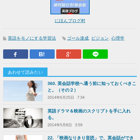
にほんブログ村
英語をモノにする学習法
ゴール達成
,
ビジョン
,
心理学
Facebook
はてなブックマーク
Google Plus
LINEで送
あわせて読みたい
360. 英会話学校へ通う前に知っておくべきこ
と。（その２）
2014年6月25日
7:34
英語ドラマ＆映画のスクリプトを手に入れ
る。
2014年5月8日
3:59
22. 「映画なりきり音読」で、英会話ができ