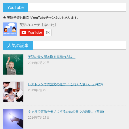
YouTube
★ 英語学習お役立ちYouTubeチャンネルもあります。
人気の記事
英語の音を聞き取る究極の方法。
2014年7月20日
レストランでの注文の仕方 「これください。」(#29)
2013年7月29日
６ヶ月で言語をモノにするための５つの原則。 (前編)
2014年7月17日