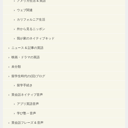
アメリカ生活 & 英語
ウェブ関連
カリフォルニア生活
外から見るニッポン
我が家のネイティブキッド
ニュース & 記事の英語
映画・ドラマの英語
未分類
留学生時代の(旧)ブログ
留学手続き
英会話ネイティブ音声
アプリ英語音声
学び塾 – 音声
英会話フレーズ & 音声