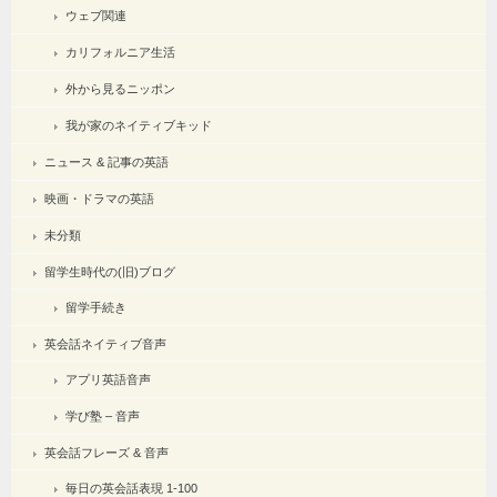
ウェブ関連
カリフォルニア生活
外から見るニッポン
我が家のネイティブキッド
ニュース & 記事の英語
映画・ドラマの英語
未分類
留学生時代の(旧)ブログ
留学手続き
英会話ネイティブ音声
アプリ英語音声
学び塾 – 音声
英会話フレーズ & 音声
毎日の英会話表現 1-100