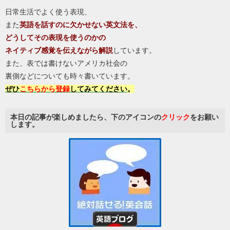
日常生活でよく使う表現、
また
英語を話すのに
欠かせない英文法を、
どうしてその表現を使うのかの
ネイティブ感覚を
伝えながら解説
しています。
また、表では書けないアメリカ社会の
裏側などについても時々書いています。
ぜひ
こちらから登録
してみてください
。
本日の記事が楽しめましたら、下のアイコンの
クリック
をお願い
します。