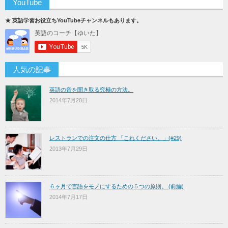
YouTube
★ 英語学習お役立ちYouTubeチャンネルもあります。
人気の記事
英語の音を聞き取る究極の方法。
2014年7月20日
レストランでの注文の仕方 「これください。」(#29)
2013年7月29日
６ヶ月で言語をモノにするための５つの原則。 (前編)
2014年7月17日