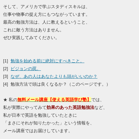
そして、アメリカで学ぶスタディスキルは、
仕事や物事の捉え方にもつながっています。
最高の勉強方法は、人に教えるということ、
これに敵う方法はありません。
ぜひ実践してみてください。
[1]
勉強を始める前に絶対にすべきこと。
[2]
ビジョンの罠。
[3]
なぜ、あの人はあなたよりも頭がいいのか？
[4] 勉強方法で頭は良くなるか？（このページです。）
★ 私の
無料メール講座【使える英語学び塾】
では、
私が実際にやってみて
効果のあった英語勉強法
など、
私が日本で英語を勉強していたときに
「まさにそれが知りたかった」という情報を、
メール講座ではお届けしています。