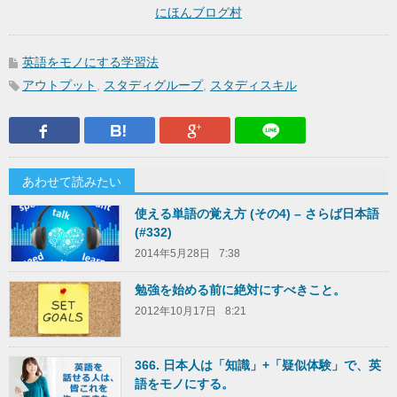
にほんブログ村
英語をモノにする学習法
アウトプット
,
スタディグループ
,
スタディスキル
Facebook
はてなブックマーク
Google Plus
LINEで送
あわせて読みたい
使える単語の覚え方 (その4) – さらば日本語
(#332)
2014年5月28日
7:38
勉強を始める前に絶対にすべきこと。
2012年10月17日
8:21
366. 日本人は「知識」+「疑似体験」で、英
語をモノにする。