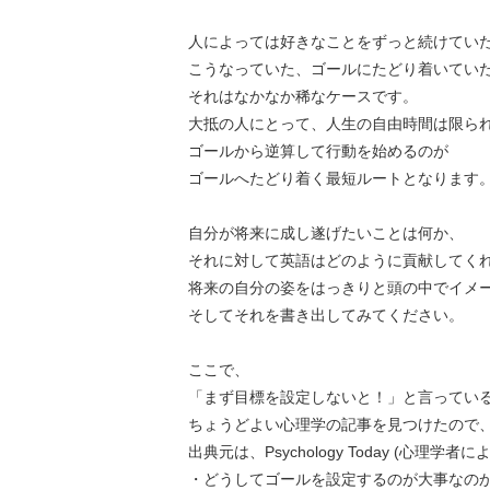
人によっては好きなことをずっと続けてい
こうなっていた、ゴールにたどり着いてい
それはなかなか稀なケースです。
大抵の人にとって、人生の自由時間は限ら
ゴールから逆算して行動を始めるのが
ゴールへたどり着く最短ルートとなります
自分が将来に成し遂げたいことは何か、
それに対して英語はどのように貢献してく
将来の自分の姿をはっきりと頭の中でイメ
そしてそれを書き出してみてください。
ここで、
「まず目標を設定しないと！」と言ってい
ちょうどよい心理学の記事を見つけたので
出典元は、Psychology Today (心理学
・どうしてゴールを設定するのが大事なの