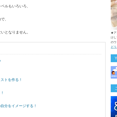
レベルもいろいろ、
ので、
ないとなりません。
★ア
けし
のウ
どう
る
リストを作る！
！
る！
の自分をイメージする！