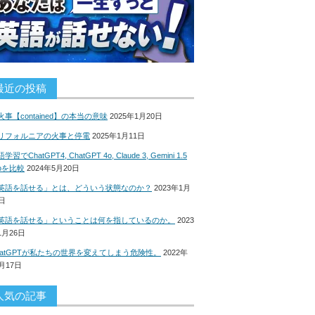
最近の投稿
火事【contained】の本当の意味
2025年1月20日
リフォルニアの火事と停電
2025年1月11日
学習でChatGPT4, ChatGPT 4o, Claude 3, Gemini 1.5
roを比較
2024年5月20日
英語を話せる」とは、どういう状態なのか？
2023年1月
8日
英語を話せる」ということは何を指しているのか。
2023
1月26日
hatGPTが私たちの世界を変えてしまう危険性。
2022年
2月17日
人気の記事