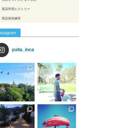
英語学習ヒストリー
英語発音練習
nstagram
yuita_inca