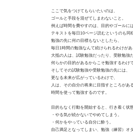
ここで気をつけてもらいたいのは、
ゴールと手段を混ぜてしまわないこと。
例えば時間を費やすのは、目的やゴールに
テキストを毎日10ページ読むというのも同
勉強の先に何の目標もないとしたら、
毎日1時間の勉強なんて続けられるわけがあ
大抵の人は、試験勉強だったり、受験勉強
何らかの目的があるからこそ勉強するわけ
そしてその試験勉強や受験勉強の先には、
更なる未来が広がっているわけで、
人は、その自分の将来に目指すところがあ
時間を使って勉強するのです。
目的もなく行動を開始すると、行き着く状
・やる気が続かないでやめてしまう。
・何かをやっている自分に酔う。
自己満足となってしまい、勉強（練習）オ