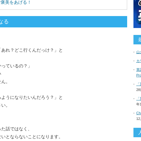
ご褒美をあげる！
なる
「あれ？どこ行くんだっけ？」と
山
。
カ
かっているの？」
英語
い
P
せん。
「
2
るようになりたいんだろう？」と
「
年
さい。
C
1
。
った話ではなく、
ないとならないことになります。