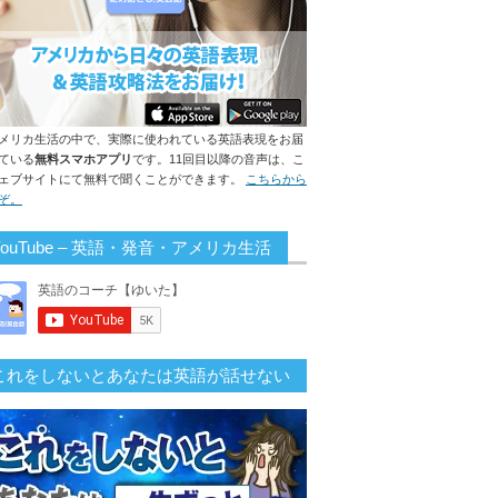
メリカ生活の中で、実際に使われている英語表現をお届
ている
無料スマホアプリ
です。11回目以降の音声は、こ
ェブサイトにて無料で聞くことができます。
こちらから
ぞ。
YouTube – 英語・発音・アメリカ生活
これをしないとあなたは英語が話せない