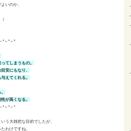
がよいのか、
。）
～*～*～*
。
迷ってしまうもの。
の目安にもなり、
も与えてくれる。
る。
能性が高くなる。
～*～*～*
という大雑把な目的でしたが、
ったわけですね。