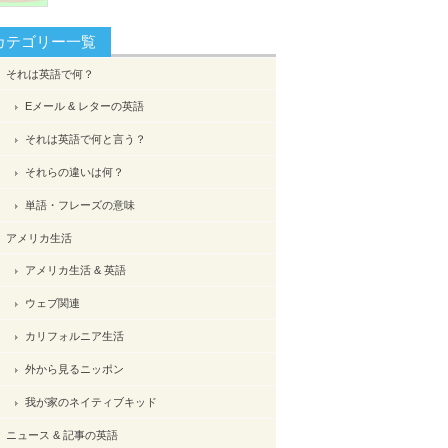
カテゴリー一覧
それは英語で何？
Eメール & レターの英語
それは英語で何と言う？
それらの違いは何？
単語・フレーズの意味
アメリカ生活
アメリカ生活 & 英語
ウェブ関連
カリフォルニア生活
外から見るニッポン
我が家のネイティブキッド
ニュース & 記事の英語