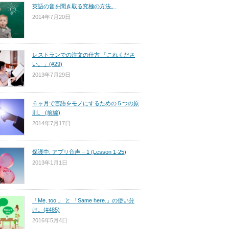
英語の音を聞き取る究極の方法。
2014年7月20日
レストランでの注文の仕方 「これくださ
い。」(#29)
2013年7月29日
６ヶ月で言語をモノにするための５つの原
則。 (前編)
2014年7月17日
保護中: アプリ音声 – 1 (Lesson 1-25)
2013年1月1日
「Me, too.」 と 「Same here.」の使い分
け。(#485)
2016年5月4日