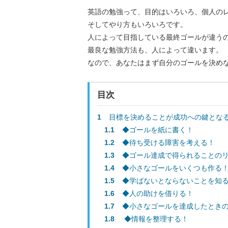
英語の勉強って、目的はいろいろ、個人の
そしてやり方もいろいろです。
人によって目指している最終ゴールが違う
最良な勉強方法も、人によって違います。
なので、あなたはまず自分のゴールを決め
目次
1
目標を決めることが成功への鍵とな
1.1
◆ゴールを紙に書く！
1.2
◆待ち受ける障害を考える！
1.3
◆ゴール達成で得られることの
1.4
◆小さなゴールをいくつも作る
1.5
◆学ばないとならないことを知
1.6
◆人の助けを借りる！
1.7
◆小さなゴールを達成したとき
1.8
◆情報を整理する！