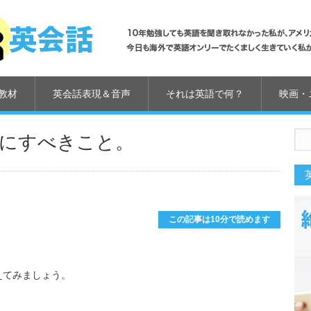
教材
英会話表現＆音声
それは英語で何？
映画・
にすべきこと。
us
この記事は10分で読めます
えてみましょう。