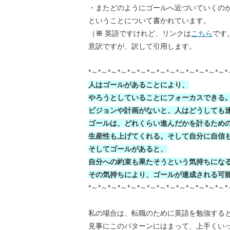
・またどのようにゴールへ近づいていくの
ということについて書かれています。
（
※
英語ですけれど、リンクは
こちら
です
意訳ですが、訳して引用します。
*～*～*～*～*～*～*～*～*～*～*～*～*～*～*
人はゴールがあることにより、
やろうとしていることにフォーカスできる
ビジョンや計画がないと、人はどうしても
ゴールは、どれくらい進んだかを計るため
生産性も上げてくれる。そして自分に自信
そしてゴールがあると、
自分への約束も果たそうという気持ちにな
その気持ちにより、ゴールが達成される可
*～*～*～*～*～*～*～*～*～*～*～*～*～*～*
私の場合は、転職のために英語を勉強する
見事にこのパターンにはまって、上手くい