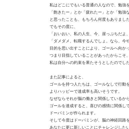
私はどこにでもいる普通の人なので、勉強
「飽きたー」とか「疲れたー」とか「勉強
と思ったことも、もちろん何度もありまし
でもその度に、
「おいおい、私の人生、今、崖っぷちだよ
「ダメダメ、転職するんでしょ。なら、今
目的を思い出すことにより、ゴールへ向か
つまり目指していることがあったからこそ
私は自分への約束を果たそうとしたのでし
また記事によると、
ゴールを持つ人たちは、ゴールなしで行動
よりハッピーで達成率も高いそうです。
なぜならそれが脳の働きと関係しているか
ゴールを達成すると、喜びの感情に関係し
ドーパミンが作られます。
そして今度はドーパミンが、脳の神経回路
あなたに更に新しいことにチャレンジした