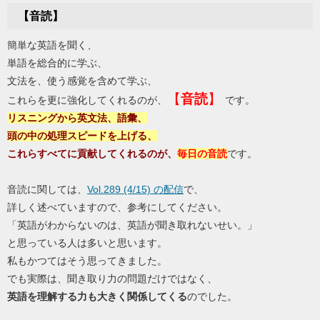
【音読】
簡単な英語を聞く、
単語を総合的に学ぶ、
文法を、使う感覚を含めて学ぶ、
【
音読
】
これらを更に強化してくれるのが、
です。
リスニングから英文法、語彙、
頭の中の処理スピードを上げる、
これらすべてに貢献してくれるのが、
毎日の音読
です。
音読に関しては、
Vol.289 (4/15) の配信
で、
詳しく述べていますので、参考にしてください。
「英語がわからないのは、英語が聞き取れないせい。」
と思っている人は多いと思います。
私もかつてはそう思ってきました。
でも実際は、聞き取り力の問題だけではなく、
英語を理解する力も大きく関係してくる
のでした。