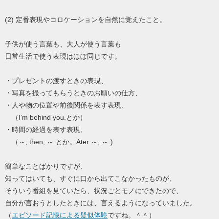
(2) 定番表現やコロケーションを自然に覚えたこと。
子供が使う言葉も、大人が使う言葉も
日常生活で使う表現はほぼ同じです。
・プレゼントの渡すときの表現、
・写真を撮ってもらうときのお願いの仕方、
・人や物の位置や前後関係を表す表現、
（I’m behind you.とか）
・時間の経過を表す表現、
（～, then, ～.とか。Ater ～, ～.)
簡単なことばかりですが、
知ってはいても、すぐに口から出てこなかったものが、
そういう番組を見ていたら、状況ごとモノにできたので、
自分が言おうとしたときには、言えるようになっていました。
（
エピソード記憶による疑似体験
ですね。＾＾）