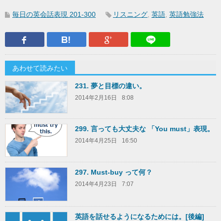
毎日の英会話表現 201-300
リスニング
,
英語
,
英語勉強法
Facebook
はてなブックマーク
Google Plus
LINEで送
あわせて読みたい
231. 夢と目標の違い。
2014年2月16日
8:08
299. 言っても大丈夫な 「You must」表現。
2014年4月25日
16:50
297. Must-buy って何？
2014年4月23日
7:07
英語を話せるようになるためには。[後編]