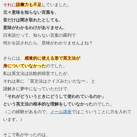
それに
語彙力も不足
していました。
元々意味を知らない言葉を、
音だけは聞き取れたとしても、
意味がわかるわけがありません
。
日本語だって、知らない言葉の羅列で
何かを話されたら、意味がわかりませんよね？
さらには、
感覚的に使える形で英文法が
身についていなかった
のでした。
私は英文法は比較的得意でしたが、
それは単に 「英文法はクイズみたいだなー」 と
謎解きに夢中になっていただけで、
「それがどういうときにどうして使われているのか」
という英文法の根本的な理解をしていなかった
のでした。
（この経験があるので、
メール講座
ではこういうことに力を入れて
います。）
そこで私がやったのは、