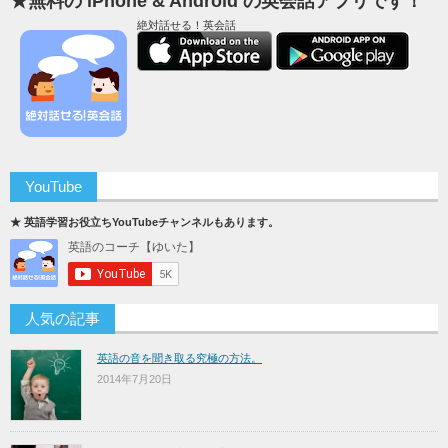
★無料の iPhone & Android の英会話アプリです！
絶対話せる！英会話
YouTube
★ 英語学習お役立ちYouTubeチャンネルもあります。
人気の記事
英語の音を聞き取る究極の方法。
2014年7月20日