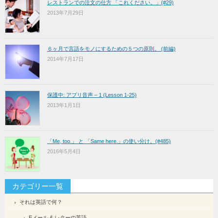
レストランでの注文の仕方 「これください。」(#29)
2013年7月29日
６ヶ月で言語をモノにするための５つの原則。 (前編)
2014年7月17日
保護中: アプリ音声 – 1 (Lesson 1-25)
2013年1月1日
「Me, too.」 と 「Same here.」の使い分け。(#485)
2016年5月4日
カテゴリー一覧
それは英語で何？
Eメール & レターの英語