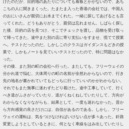
けたのだが、目的地のあたりについても看板とかがないので、あち
こちの人に聞きまくった。たまたま入った香港の会社では、中国人
のおにいさんが親切にお水までくれた。一緒に探してあげるとも言
ってくれた。どうもありがとう、親切は忘れません。しばらく探し
た後、目的の店を見つけ、そこでチェックを渡し、品物を受け取っ
て帰ってきた。途中また別の店に寄り支払いをすませ、慌てて授業
へ。テストだったのだ。しかしこのクラスはガイダンスもどきの授
業で、しかもノートを見ていいテストだったので、特に問題はなか
った。
その後、また別の町の会社へ行った。またしても、フリーウェイの
分かれ道で悩む。大体周りの町の名前が全然わからないので、行き
先の地名が書かれていてもどっちに行っていいのかがわからない。
それでもまた無事に迷わずたどり着けた。途中工事していて、行く
べき道がふさがっていたり、道がくねくねしていたりして、方向が
わからなくなりながらも、結果として、一度も迷わなかった。昔か
ら方向感覚の良さだけには、自信があるのである。しかし、フリー
ウェイの運転は、気をつけなければいけない点が多々あった。針路
変更しようとしているときに、何となく車線をはみ出していたりし