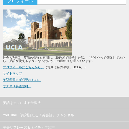
プロフィール
社会人7年目、英語の勉強を再開し、30過ぎて留学した私。「どうやって勉強してきた
ら、英語が使えるようになったのか」の道のりを綴っています。
プロフィールはこちらから。
（写真は私の母校、UCLA。）
サイトマップ
英語学習まず必要なもの。
オススメ英語教材。
英語をモノにする学習法
YouTube 「絶対話せる！英会話」 チャンネル
英会話フレーズ＆ネイティブ音声