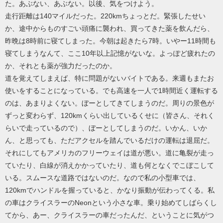
た。あぶない、あぶない。以後、気をつけよう。
走行距離は140マイルだった。220kmちょっとだ。緊張したせい
か、途中からものすごい頭痛に襲われ、買ってきた薬を飲んだら、
昨晩は8時前に寝てしまった。今朝は起きたら7時。いやー11時間も
寝てしまうなんて、ここ10年以上記憶がないな。よっぽど疲れたの
か、それとも薬が強力だったのか。
道を覚えてしまえば、特に問題がないバイトである。来週もまたお
使いをすることになっている。でも高速を一人で1時間近く運転する
のは、あまりよくない。ぼーとしてきてしまうのだ。周りの景色が
ずっと変わらず、120kmくらい出しているくせに（皆さん、それく
らいで走っているので）、ぼーとしてしまうのだ。いかん、いか
ん、と思っても、ただアクセルを踏んでいるだけの運転は退屈だ。
それにしてもアメリカのフリーウェイは道が悪い。道に亀裂が走っ
ていたり、白線が消えかかっていたり、道も何となくでこぼこして
いる。スムースな道路ではないのだ。なので私の小型車では、
120kmでハンドルを握っていると、かなり振動が伝わってくる。私
の車はクライスラーのNeonという小さな車。乗り始めてしばらくし
てから、あー、クライスラーの車だったんだ、ということに気がつ