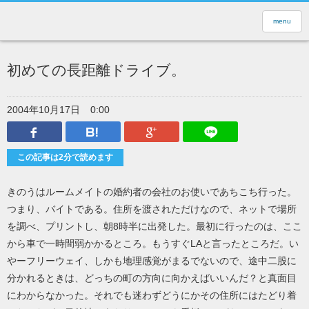
menu
初めての長距離ドライブ。
2004年10月17日
0:00
Facebook
はてなブックマーク
Google Plus
LINEで送
この記事は2分で読めます
きのうはルームメイトの婚約者の会社のお使いであちこち行った。
つまり、バイトである。住所を渡されただけなので、ネットで場所
を調べ、プリントし、朝8時半に出発した。最初に行ったのは、ここ
から車で一時間弱かかるところ。もうすぐLAと言ったところだ。い
やーフリーウェイ、しかも地理感覚がまるでないので、途中二股に
分かれるときは、どっちの町の方向に向かえばいいんだ？と真面目
にわからなかった。それでも迷わずどうにかその住所にはたどり着