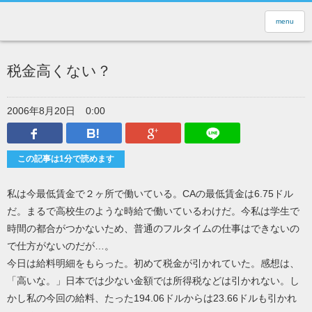
menu
税金高くない？
2006年8月20日
0:00
Facebook
はてなブックマーク
Google Plus
LINEで送
この記事は1分で読めます
私は今最低賃金で２ヶ所で働いている。CAの最低賃金は6.75ドル
だ。まるで高校生のような時給で働いているわけだ。今私は学生で
時間の都合がつかないため、普通のフルタイムの仕事はできないの
で仕方がないのだが…。
今日は給料明細をもらった。初めて税金が引かれていた。感想は、
「高いな。」日本では少ない金額では所得税などは引かれない。し
かし私の今回の給料、たった194.06ドルからは23.66ドルも引かれ