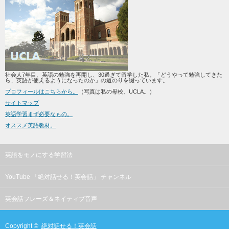
社会人7年目、英語の勉強を再開し、30過ぎて留学した私。「どうやって勉強してきた
ら、英語が使えるようになったのか」の道のりを綴っています。
プロフィールはこちらから。
（写真は私の母校、UCLA。）
サイトマップ
英語学習まず必要なもの。
オススメ英語教材。
英語をモノにする学習法
YouTube 「絶対話せる！英会話」 チャンネル
英会話フレーズ＆ネイティブ音声
Copyright ©
絶対話せる！英会話