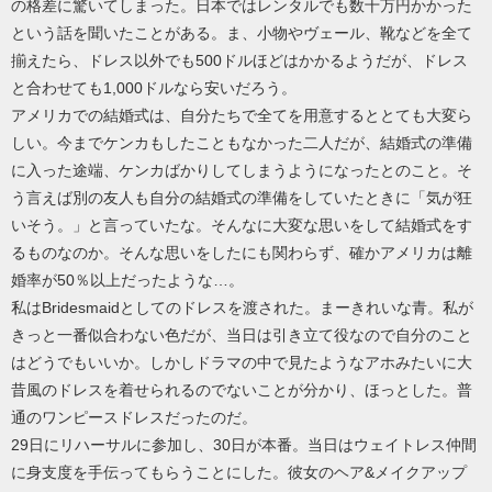
の格差に驚いてしまった。日本ではレンタルでも数十万円かかった
という話を聞いたことがある。ま、小物やヴェール、靴などを全て
揃えたら、ドレス以外でも500ドルほどはかかるようだが、ドレス
と合わせても1,000ドルなら安いだろう。
アメリカでの結婚式は、自分たちで全てを用意するととても大変ら
しい。今までケンカもしたこともなかった二人だが、結婚式の準備
に入った途端、ケンカばかりしてしまうようになったとのこと。そ
う言えば別の友人も自分の結婚式の準備をしていたときに「気が狂
いそう。」と言っていたな。そんなに大変な思いをして結婚式をす
るものなのか。そんな思いをしたにも関わらず、確かアメリカは離
婚率が50％以上だったような…。
私はBridesmaidとしてのドレスを渡された。まーきれいな青。私が
きっと一番似合わない色だが、当日は引き立て役なので自分のこと
はどうでもいいか。しかしドラマの中で見たようなアホみたいに大
昔風のドレスを着せられるのでないことが分かり、ほっとした。普
通のワンピースドレスだったのだ。
29日にリハーサルに参加し、30日が本番。当日はウェイトレス仲間
に身支度を手伝ってもらうことにした。彼女のヘア&メイクアップ