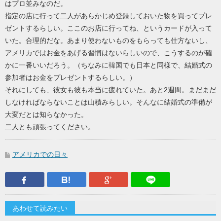
はプロ並みなのだ。
指定の店に行って二人があらかじめ登録しておいた物を買ってプレ
ゼントするらしい。ここのお店に行ってね、というカードが入って
いた。合理的だな。あまり使わないものをもらっても仕方ないし、
アメリカではお金をあげる習慣はないらしいので、こうするのが確
かに一番いいだろう。（ちなみに韓国でも日本と同様で、結婚式の
参加者はお金をプレゼントするらしい。）
それにしても、彼女も彼も本当に疲れていた。あと2週間。まだまだ
しなければならないことは山積みらしい。そんなに結婚式の準備が
大変だとは知らなかった。
二人とも頑張ってください。
アメリカでの日々
Facebook
はてなブックマーク
Google Plus
LINEで送
あわせて読みたい