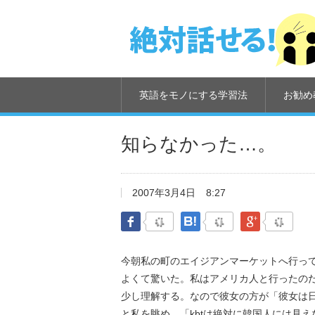
英語をモノにする学習法
お勧め
知らなかった…。
2007年3月4日
8:27
Facebook
はてなブックマーク
Google Pl
今朝私の町のエイジアンマーケットへ行っ
よくて驚いた。私はアメリカ人と行ったの
少し理解する。なので彼女の方が「彼女は
と私を眺め、「kbtは絶対に韓国人には見