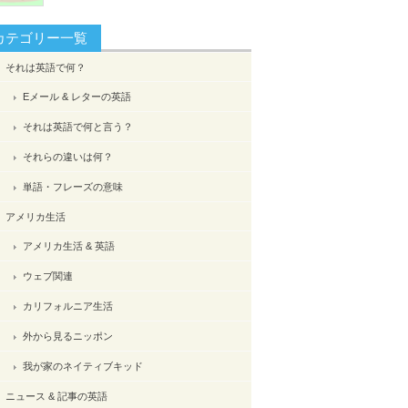
カテゴリー一覧
それは英語で何？
Eメール & レターの英語
それは英語で何と言う？
それらの違いは何？
単語・フレーズの意味
アメリカ生活
アメリカ生活 & 英語
ウェブ関連
カリフォルニア生活
外から見るニッポン
我が家のネイティブキッド
ニュース & 記事の英語