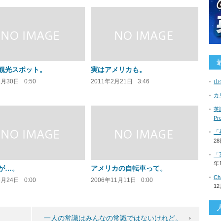
観光スポット。
実はアメリカも。
8月30日
0:50
2011年2月21日
3:46
山
カ
英語
P
「
2
「
年
が…。
アメリカの自転車って。
C
3月24日
0:00
2006年11月11日
0:00
1
一人の常識はみんなの常識ではないけれど。