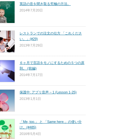
英語の音を聞き取る究極の方法。
2014年7月20日
レストランでの注文の仕方 「これくださ
い。」(#29)
2013年7月29日
６ヶ月で言語をモノにするための５つの原
則。 (前編)
2014年7月17日
保護中: アプリ音声 – 1 (Lesson 1-25)
2013年1月1日
「Me, too.」 と 「Same here.」の使い分
け。(#485)
2016年5月4日