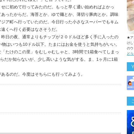
くせに初めて行ってみたのだ。もっと早く通い始めればよかっ
てあったからだ。海苔とか、ゆで麺とか、薄切り豚肉とか。調味
アジア町へ行っていたのだ。今日行った小さなスーパーでもキム
は遠くへ行く必要はなさそうだ。
。昨日の夜、通常よりもチップが２０ドルほど多く手に入ったの
★ア
けし
い物はいつも10ドル以下。たまにはお金を使うと気持ちがいい。
のウ
「たけのこの里」をむしゃむしゃと、3時間で1箱食べてしまっ
どう
くらだか知らないが、少し高いような気がする。ま、1ヶ月に1箱
があるのだ。今度はそちらにも行ってみよう。
us