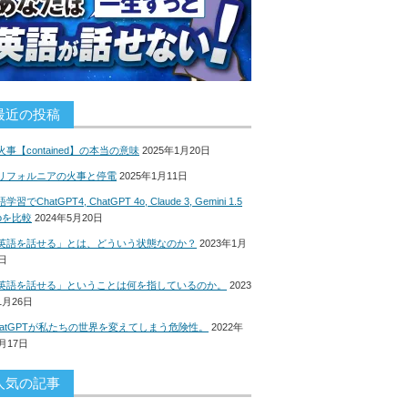
最近の投稿
火事【contained】の本当の意味
2025年1月20日
リフォルニアの火事と停電
2025年1月11日
学習でChatGPT4, ChatGPT 4o, Claude 3, Gemini 1.5
roを比較
2024年5月20日
英語を話せる」とは、どういう状態なのか？
2023年1月
8日
英語を話せる」ということは何を指しているのか。
2023
1月26日
hatGPTが私たちの世界を変えてしまう危険性。
2022年
2月17日
人気の記事