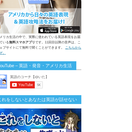
メリカ生活の中で、実際に使われている英語表現をお届
ている
無料スマホアプリ
です。11回目以降の音声は、こ
ェブサイトにて無料で聞くことができます。
こちらから
ぞ。
YouTube – 英語・発音・アメリカ生活
これをしないとあなたは英語が話せない