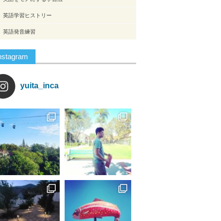
英語学習ヒストリー
英語発音練習
nstagram
yuita_inca