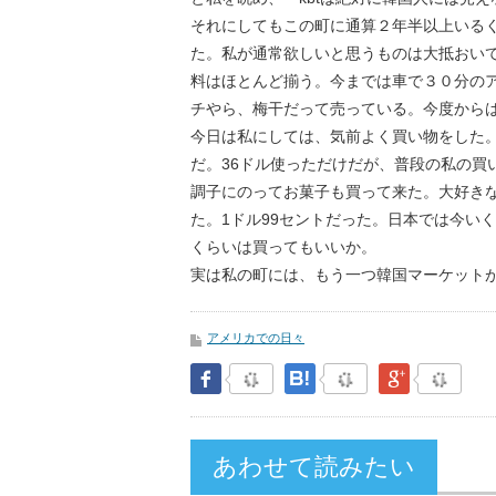
それにしてもこの町に通算２年半以上いる
た。私が通常欲しいと思うものは大抵おい
料はほとんど揃う。今までは車で３０分の
チやら、梅干だって売っている。今度から
今日は私にしては、気前よく買い物をした
だ。36ドル使っただけだが、普段の私の買
調子にのってお菓子も買って来た。大好きな
た。1ドル99セントだった。日本では今い
くらいは買ってもいいか。
実は私の町には、もう一つ韓国マーケット
アメリカでの日々
Facebook
はてなブックマーク
Google Pl
あわせて読みたい