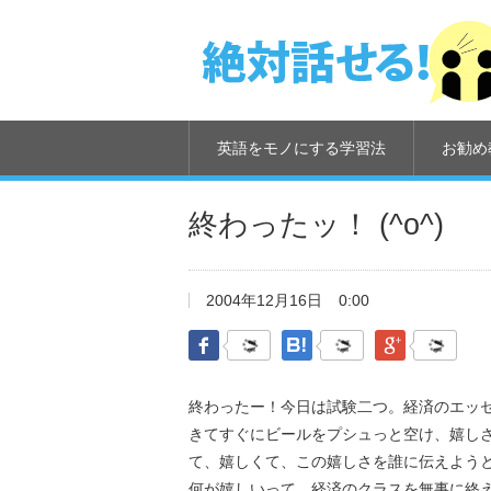
英語をモノにする学習法
お勧め
終わったッ！ (^o^)
2004年12月16日
0:00
Facebook
はてなブックマーク
Google Pl
終わったー！今日は試験二つ。経済のエッ
きてすぐにビールをプシュっと空け、嬉し
て、嬉しくて、この嬉しさを誰に伝えよう
何が嬉しいって、経済のクラスを無事に終