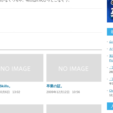
書かなくっちゃ。明日はのんびりとこなそう。
us
山
カ
英語
P
「
2
「
年
Skills。
卒業の証。
C
10月6日
13:02
2009年12月12日
10:56
1