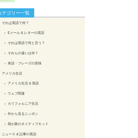
カテゴリー一覧
それは英語で何？
Eメール & レターの英語
それは英語で何と言う？
それらの違いは何？
単語・フレーズの意味
アメリカ生活
アメリカ生活 & 英語
ウェブ関連
カリフォルニア生活
外から見るニッポン
我が家のネイティブキッド
ニュース & 記事の英語