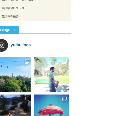
英語学習ヒストリー
英語発音練習
nstagram
yuita_inca