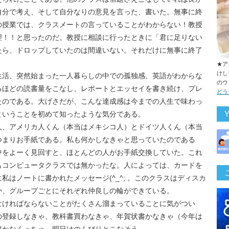
自分で考え、そして自分なりの意見を言った、書いた。無事に終
の授業では、クラスメートの言っていることがわからない！教授
理！！と思ったのだ。教授に相談に行ったときに「君に足りない
たら、ドロップしていたのは間違いない。それだけに無事に終了
★ア
けし
生活、突然始まった一人暮らしの中での孤独感、英語がわからな
のウ
るほどの読書量をこなし、レポートとエッセイを書き続け、プレ
どう
たのである。大げさだが、こんな達成感は今までの人生で味わっ
ということを初めて知ったような気分である。
人、アメリカ人くん（本当はメキシコ人）とドイツ人くん（本当
つまりお手紙である。私も何かしなきゃと思っていたのである
中をよーく見回すと、ほとんどの人がお手紙交換していた。これ
もコンピュータクラスでは無かったな。人によっては、カードを
はノートに書かれたメッセージ(^_^; 。このクラスはディスカ
か、グループごとにそれぞれ仲良しの輪ができている。
なければならないことがたくさん溜まっていることに気がつい
の登録しなきゃ、教科書買わなきゃ、年賀状書かなきゃ（今年は