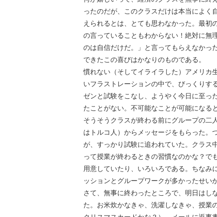
ったのだが、このクラスだけは本当によく
えられるとは、とても思わなかった。最初
の言っていることもわからない！絶対に無
のは自信だけだ。」と言ってもらえなかっ
できたこの喜びはかなりのものである。
慣れない（そしてイライラした）アメリカ
いフラストレーションの中で、びっくりす
ゼンと試験をこなし、ようやく今日に至っ
たことがない。不可能なことが可能になる
そうそうクラスが終わる前にグループの二
はトルコ人）からメッセージをもらった。
が、すっかり試験に追われていた。クラス
って授業が終わるときの習慣なのかな？で
用意していたり、いろいろである。ちなみに私
ッションとグループワークが多かったせい
さて、無事に終わったところで、明日はし
た。お米炊かなきゃ、洗濯しなきゃ、授業