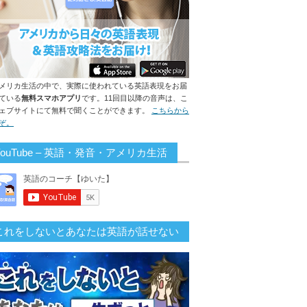
メリカ生活の中で、実際に使われている英語表現をお届
ている
無料スマホアプリ
です。11回目以降の音声は、こ
ェブサイトにて無料で聞くことができます。
こちらから
ぞ。
YouTube – 英語・発音・アメリカ生活
これをしないとあなたは英語が話せない