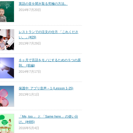
英語の音を聞き取る究極の方法。
2014年7月20日
レストランでの注文の仕方 「これくださ
い。」(#29)
2013年7月29日
６ヶ月で言語をモノにするための５つの原
則。 (前編)
2014年7月17日
保護中: アプリ音声 – 1 (Lesson 1-25)
2013年1月1日
「Me, too.」 と 「Same here.」の使い分
け。(#485)
2016年5月4日