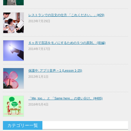
レストランでの注文の仕方 「これください。」(#29)
2013年7月29日
６ヶ月で言語をモノにするための５つの原則。 (前編)
2014年7月17日
保護中: アプリ音声 – 1 (Lesson 1-25)
2013年1月1日
「Me, too.」 と 「Same here.」の使い分け。(#485)
2016年5月4日
カテゴリー一覧