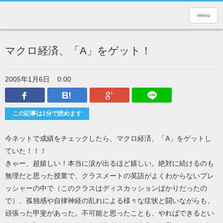
menu
マクロ経済、「A」をゲット！
2005年1月6日
0:00
Facebook
はてなブックマーク
Google Plus
LINEで送
この記事は1分で読めます
今ネットで成績をチェックしたら、マクロ経済、「A」をゲットし
ていた！！！
きゃー、超嬉しい！本当に涙が出るほど嬉しい。絶対に続けるのも
無理だと思った授業で、クラスメートの英語がよくわからないプレ
ッシャーの中で（このクラスはディスカッションばかりだったの
で）、孤独感や自律神経の乱れによる様々な症状と闘いながらも、
頑張った甲斐があった。不可能と思ったことも、やればできるとい