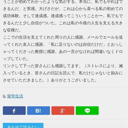
うことが初めてわかったような気がする。本当に、私でもやればで
きるんだ、と実感。大げさだが、これは心から喜べる私の初めての
成功体験。そして達成感。達成感ってこういうことかー。私でもで
きるんだと少し自信がついた。これは私の今後の人生を支える大き
な収穫だ。
ここでの生活を支えてくれた周りの人に感謝。メールでエールを送
ってくれた友人に感謝。「私に足りないのは自信だけだ」とおっし
ゃってくださった教授に感謝。あの一言がなければ間違いなくドロ
ップしていた。
リンクして下った皆さんにも感謝してます。（ストレスにより、滅
入っているとき、皆さんの日記を読んで、私だけじゃないと励みに
させていただきました。）ありがとうございました。
留学生活
Facebook
はてなブックマーク
Google Plus
LINEで送
あわせて読みたい