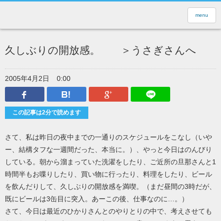
menu
久しぶりの開放感。 ＞うさぎさんへ
2005年4月2日
0:00
Facebook
はてなブックマーク
Google Plus
LINEで送
この記事は2分で読めます
さて、私は昨日の夜中までの一通りのスケジュールをこなし（いや
ー、結構タフな一週間だった、本当に。）、やっと今日はのんびり
している。朝から溜まっていた洗濯をしたり、ご近所の旦那さんと1
時間半もお喋りしたり、買い物に行ったり、料理をしたり、ビール
を飲んだりして、久しぶりの開放感を満喫。（まだ昼間の3時だが、
既にビールは3缶目に突入。あーこの後、仕事なのに…。）
さて、今日は最近のひかりさんとのやりとりの中で、考えさせても