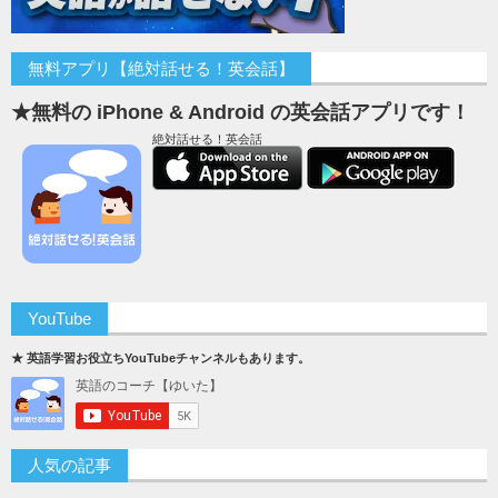
無料アプリ【絶対話せる！英会話】
★無料の iPhone & Android の英会話アプリです！
絶対話せる！英会話
YouTube
★ 英語学習お役立ちYouTubeチャンネルもあります。
人気の記事