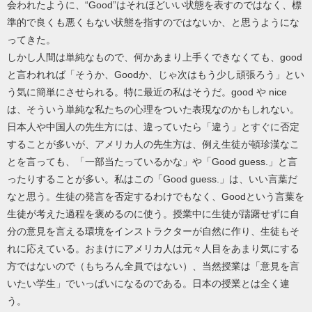
会われたように、“Good”はそれほどいい状態を表すのではなく、標
準的で良くも悪くもない状態を指すのではないか、と思うようにな
ってきた。
しかし人間は単純なもので、何かあまり上手くできなくても、good
と言われれば「そうか、Goodか、じゃ次はもう少し頑張ろう」とい
う気に簡単にさせられる。特に最近の私はそうだ。good や nice
は、そういう単純な私たちの心理をついた表現なのかもしれない。
日本人や中国人の先生方には、違っていたら「違う」とすぐに否定
することが多いが、アメリカ人の先生方は、例え生徒が頓珍漢なこ
とを言っても、「一部当たっているかな」や「Good guess.」と言
ったりすることが多い。私はこの「Good guess.」は、いい言葉だ
なと思う。生徒の発言を否定するわけでもなく、Goodという言葉を
生徒が考えた過程を褒めるのに使う。授業中に生徒が躊躇せずに自
分の意見を言える環境をインストラクターが自然に作り、生徒もそ
れに応えている。おまけにアメリカ人は元々人目をあまり気にする
方ではないので（もちろん全員ではない）、当然授業は「意見を言
いたい学生」でいっぱいになるのである。日本の授業とは全く違
う。