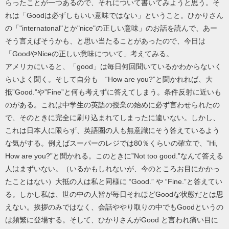
らったことが一つあるので、それについて書いてみようと思う。そ
れは「Goodは必ずしもいい意味ではない」ということ。ひかりさん
の「"internatonal"とか"nice"の正しい意味」のお話を読んで、あー
そう言えばそうかも、と思い当たることがあったので、今日は
「GoodやNiceの正しい意味について」考えてみる。
アメリカにいると、「good」は毎日何回聞いているかわからないく
らいよく聞く。そして自分も “How are you?”と聞かれれば、大
抵”Good.”や”Fine”と何も考えずに答えてしまう。条件反射に近いも
のがある。これは中学生の英語の授業の始めに必ず言わせられたの
で、そのときに完全に刷り込まれてしまったに違いない。しかし、
これは日本人に限らず、英語圏の人も無意識にそう答えているよう
な気がする。例えばスーパーのレジでは80％くらいの確立で、”Hi,
How are you?”と聞かれる。このときに”Not too good.”なんて答える
人はまずいない。（いるかもしれないが、今のところお目にかかっ
たことはない）大抵の人は私と同様に “Good.” や “Fine.”と答えてい
る。しかし私は、世の中の人皆が毎日それほどGoodな状態だとは思
えない。挨拶のみではなく、会話ややり取りの中でもGoodというの
は頻繁に登場する。そして、ひかりさんがGood と言われ痛い目に