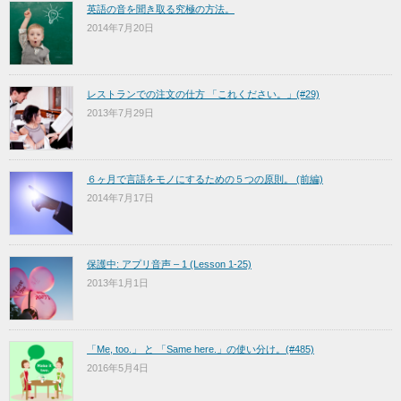
英語の音を聞き取る究極の方法。
2014年7月20日
レストランでの注文の仕方 「これください。」(#29)
2013年7月29日
６ヶ月で言語をモノにするための５つの原則。 (前編)
2014年7月17日
保護中: アプリ音声 – 1 (Lesson 1-25)
2013年1月1日
「Me, too.」 と 「Same here.」の使い分け。(#485)
2016年5月4日