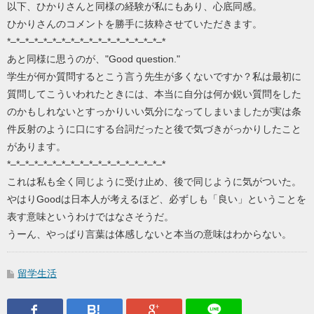
以下、ひかりさんと同様の経験が私にもあり、心底同感。
ひかりさんのコメントを勝手に抜粋させていただきます。
*–*–*–*–*–*–*–*–*–*–*–*–*–*–*–*–*–*
あと同様に思うのが、"Good question."
学生が何か質問するとこう言う先生が多くないですか？私は最初に
質問してこういわれたときには、本当に自分は何か鋭い質問をした
のかもしれないとすっかりいい気分になってしまいましたが実は条
件反射のように口にする台詞だったと後で気づきがっかりしたこと
があります。
*–*–*–*–*–*–*–*–*–*–*–*–*–*–*–*–*–*
これは私も全く同じように受け止め、後で同じように気がついた。
やはりGoodは日本人が考えるほど、必ずしも「良い」ということを
表す意味というわけではなさそうだ。
うーん、やっぱり言葉は体感しないと本当の意味はわからない。
留学生活
Facebook
はてなブックマーク
Google Plus
LINEで送