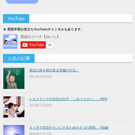
YouTube
★ 英語学習お役立ちYouTubeチャンネルもあります。
人気の記事
英語の音を聞き取る究極の方法。
2014年7月20日
レストランでの注文の仕方 「これください。」(#29)
2013年7月29日
６ヶ月で言語をモノにするための５つの原則。 (前編)
2014年7月17日