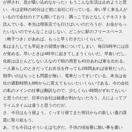
が押され、息が吸い込めなかった）もうこんな生活は止めようと思
い、今は定時の40分ほど前に会社に行っている。幸い早く来る人が
いるので会社のドアも開いており、隅っこでおとなしくテキストを
読んでいる。本当は喫茶店でも行けばいいのだろうが、お金がもっ
たいないのでそんなことはしない。どこかに駅のフリースペース
（椅子つき）があれば、もっと早く行きたいくらいだ。
私はまたしても早起きの習慣が身についてしまい、毎日5時半には目
が覚める。早いときは4時半に起きてしまうくらいだ。早食いだし、
化粧はほとんどしない人なので朝の用意も40分あれば家を出れる。
一人暮らしのときだってお弁当を作っても1時間あれば余裕だった。
朝早いのはちっとも問題が無い。電車だってすいている。本当は会
社の通勤時間も8時からに変えてもらいたいくらいである。今の会社
の私のメインの仕事は翻訳なので、少しくらい時間がずれてもいい
と思うのだが、日本の会社は融通が利かないだろう。人によってプ
ライムタイムは違うと思うのだが。
さ、今日はもう寝よう。ぐっすり寝てまた明日からの新しい週の課
題に取り組もう。
あ、でも今日はそういえば七夕だ。子供の頃短冊に願い事を書い