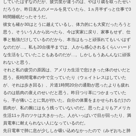
していたはずなのだが、疲労度が違うのは、やはり歳を取ったせい
だろうか。昨日友人のメールを見ていたら、1ヵ月半ずっと仕事で3
時間睡眠だったそうだ。
彼女も確か30はとうに越えているし、体力的にも大変だったろうと
思う。そういう人から比べたら、今は実家に戻り、家事もせず、仕
事と勉強だけしているのだから、本当はもっと頑張れてもいいはず
なのだが…。私も20台後半までは、人から感心されるくらいハード
な生活をしていたこともあるのだが…。しかしもうあんんなに頑張
れないと思う。
それと私の疲労の原因は、アメリカ生活で怠けきった体のせいだと
思う。長時間電車の中で立っていたり（ウェイトレスはしていた
が、それは歩き回る）、片道1時間20分の通勤が思ったよりも疲れ
るのは筋肉の衰えのせいだと思う。昨日つり革につかまっていた
ら、手が痛いことに気が付いた。自分の体重をまかせられるだけの
筋肉が、私の腕にはもう残っていないのだ。思ったよりもアメリカ
生活11ヶ月のツケは大きかった。人がいっぱいで目が回ったり、満
員電車に耐えられない人になっているのだ。
先日電車で肺に息が少ししか吸い込めなかったので（みぞおちと肺