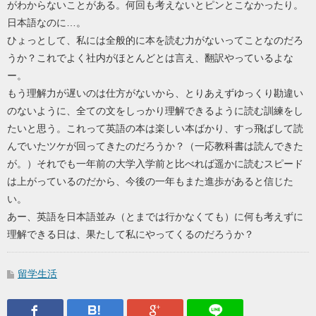
がわからないことがある。何回も考えないとピンとこなかったり。
日本語なのに…。
ひょっとして、私には全般的に本を読む力がないってことなのだろ
うか？これでよく社内がほとんどとは言え、翻訳やっているよな
ー。
もう理解力が遅いのは仕方がないから、とりあえずゆっくり勘違い
のないように、全ての文をしっかり理解できるように読む訓練をし
たいと思う。これって英語の本は楽しい本ばかり、すっ飛ばして読
んでいたツケが回ってきたのだろうか？（一応教科書は読んできた
が。）それでも一年前の大学入学前と比べれば遥かに読むスピード
は上がっているのだから、今後の一年もまた進歩があると信じた
い。
あー、英語を日本語並み（とまでは行かなくても）に何も考えずに
理解できる日は、果たして私にやってくるのだろうか？
留学生活
Facebook
はてなブックマーク
Google Plus
LINEで送