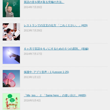
英語の音を聞き取る究極の方法。
2014年7月20日
レストランでの注文の仕方 「これください。」(#29)
2013年7月29日
６ヶ月で言語をモノにするための５つの原則。 (前編)
2014年7月17日
保護中: アプリ音声 – 1 (Lesson 1-25)
2013年1月1日
「Me, too.」 と 「Same here.」の使い分け。(#485)
2016年5月4日