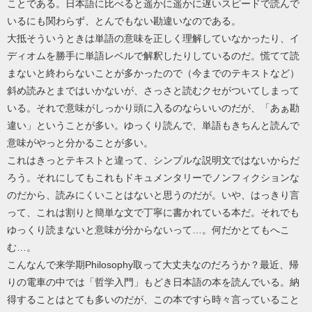
ことである。日本語に比べると遥かに遥かに遅いスピードで読んで
いるにも関わらず、とんでもない勘違いなのである。
大抵そういうときは単語の意味を正しく理解していなかったり、イ
ディオムを勝手に単語レベルで解釈したりしているのだ。慌てて読
まないと終わらないことが多かったので（今までのテキストなど）
斜め読みとまではいかないが、さっさと読むクセがついてしまって
いる。それで意味がしっかり頭に入るのならいいのだが、「あぁ勘
違い」ということが多い。ゆっくり読んで、単語もきちんと読んで
意味がやっと分かることが多い。
これはきっとテキストと違って、シンプルな説明文ではないからだ
ろう。それにしてもこれもドキュメンタリーでノンフィクションな
のだから、読みにくいことはないと思うのだが。いや、はっきり言
って、これは割りと簡単な文で丁寧に書かれている本だ。それでも
ゆっくり読まないと意味が分からないって…。何だかとてもへこ
む…。
こんなんで来学期Philosophy取って大丈夫なのだろうか？最近、帰
りの電車の中では「哲学入門」もどき日本語の本を読んでいる。納
得することはとても多いのだが、この本ですら時々言っていること