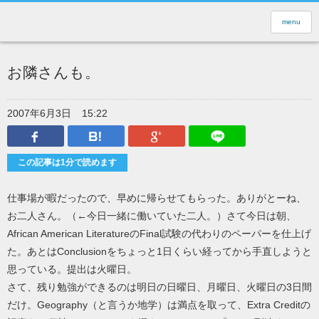
menu
お隣さんも。
2007年6月3日
15:22
Facebook
はてなブックマーク
Google Plus
LINEで送
この記事は1分で読めます
仕事場が暇だったので、早めに帰らせてもらった。ありがとーね、
お二人さん。（←今日一緒に働いていた二人。）さて今日は朝、
African American LiteratureのFinal試験の代わりのペーパーを仕上げ
た。あとはConclusionをちょっと1日くらい経ってから手直しようと
思っている。提出は火曜日。
さて、残り勉強ができるのは明日の日曜日、月曜日、火曜日の3日間
だけ。Geography（と言うか地学）は満点を取って、Extra Creditの