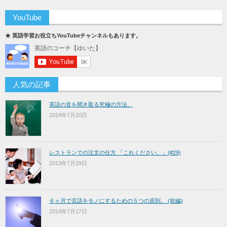
YouTube
★ 英語学習お役立ちYouTubeチャンネルもあります。
人気の記事
英語の音を聞き取る究極の方法。
2014年7月20日
レストランでの注文の仕方 「これください。」(#29)
2013年7月29日
６ヶ月で言語をモノにするための５つの原則。 (前編)
2014年7月17日