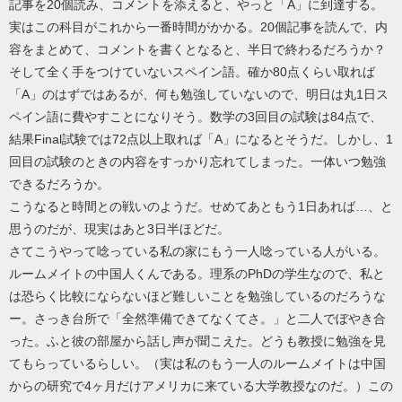
記事を20個読み、コメントを添えると、やっと「A」に到達する。
実はこの科目がこれから一番時間がかかる。20個記事を読んで、内
容をまとめて、コメントを書くとなると、半日で終わるだろうか？
そして全く手をつけていないスペイン語。確か80点くらい取れば
「A」のはずではあるが、何も勉強していないので、明日は丸1日ス
ペイン語に費やすことになりそう。数学の3回目の試験は84点で、
結果Final試験では72点以上取れば「A」になるとそうだ。しかし、1
回目の試験のときの内容をすっかり忘れてしまった。一体いつ勉強
できるだろうか。
こうなると時間との戦いのようだ。せめてあともう1日あれば…、と
思うのだが、現実はあと3日半ほどだ。
さてこうやって唸っている私の家にもう一人唸っている人がいる。
ルームメイトの中国人くんである。理系のPhDの学生なので、私と
は恐らく比較にならないほど難しいことを勉強しているのだろうな
ー。さっき台所で「全然準備できてなくてさ。」と二人でぼやき合
った。ふと彼の部屋から話し声が聞こえた。どうも教授に勉強を見
てもらっているらしい。（実は私のもう一人のルームメイトは中国
からの研究で4ヶ月だけアメリカに来ている大学教授なのだ。）この