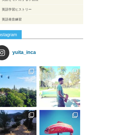
英語学習ヒストリー
英語発音練習
nstagram
yuita_inca