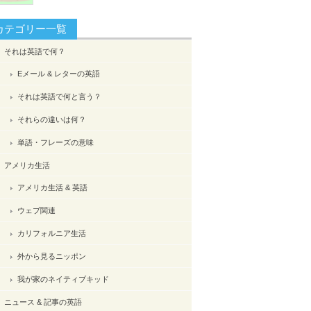
カテゴリー一覧
それは英語で何？
Eメール & レターの英語
それは英語で何と言う？
それらの違いは何？
単語・フレーズの意味
アメリカ生活
アメリカ生活 & 英語
ウェブ関連
カリフォルニア生活
外から見るニッポン
我が家のネイティブキッド
ニュース & 記事の英語