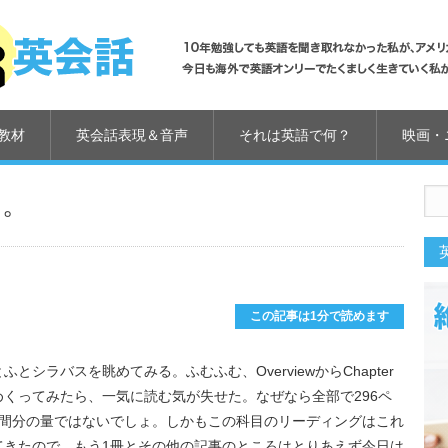
教材
英会話表現＆音声
それは英語で何？
映画・
い。
us
この記事は1分で読めます
シラバスを眺めてみる。ふむふむ、OverviewからChapter
くってみたら、一気に読む気が失せた。なぜなら全部で296ペ
週間分の量ではないでしょ。しかもこの科目のリーディングはこれ
てきたので、もう1冊とその他の記事のところはとりあえず今日は