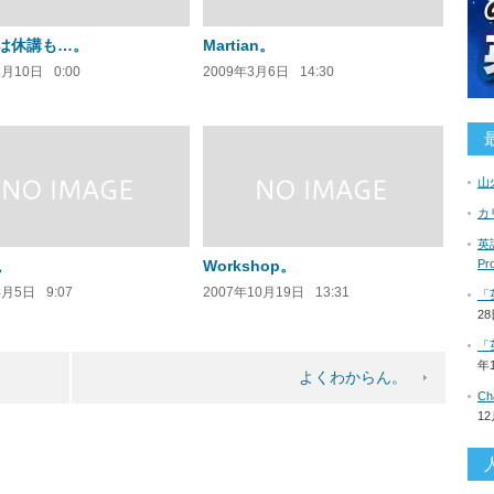
は休講も…。
Martian。
3月10日
0:00
2009年3月6日
14:30
山
カ
英語
。
Workshop。
P
4月5日
9:07
2007年10月19日
13:31
「
2
「
年
よくわからん。
C
1