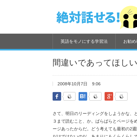
英語をモノにする学習法
お勧め
間違いであってほし
2008年10月7日
9:06
Facebook
はてなブックマーク
Google Pl
さて、明日のリーディングをしようかな、とふと
３まで読むこと、か。ぱらぱらとページをめ
ージあったからだ。どう考えても最初の2
だけではないのだ。あまりにもくらくらし