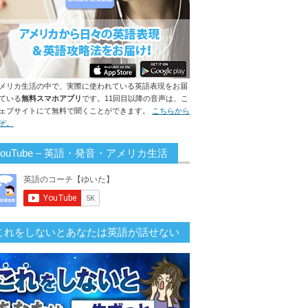
メリカ生活の中で、実際に使われている英語表現をお届
ている
無料スマホアプリ
です。11回目以降の音声は、こ
ェブサイトにて無料で聞くことができます。
こちらから
ぞ。
YouTube – 英語・発音・アメリカ生活
これをしないとあなたは英語が話せない