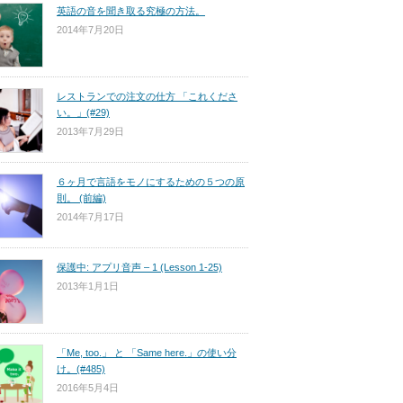
英語の音を聞き取る究極の方法。
2014年7月20日
レストランでの注文の仕方 「これくださ
い。」(#29)
2013年7月29日
６ヶ月で言語をモノにするための５つの原
則。 (前編)
2014年7月17日
保護中: アプリ音声 – 1 (Lesson 1-25)
2013年1月1日
「Me, too.」 と 「Same here.」の使い分
け。(#485)
2016年5月4日