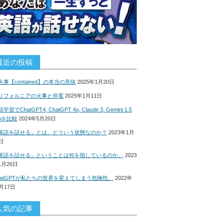
最近の投稿
火事【contained】の本当の意味
2025年1月20日
リフォルニアの火事と停電
2025年1月11日
学習でChatGPT4, ChatGPT 4o, Claude 3, Gemini 1.5
roを比較
2024年5月20日
英語を話せる」とは、どういう状態なのか？
2023年1月
8日
英語を話せる」ということは何を指しているのか。
2023
1月26日
hatGPTが私たちの世界を変えてしまう危険性。
2022年
2月17日
人気の記事