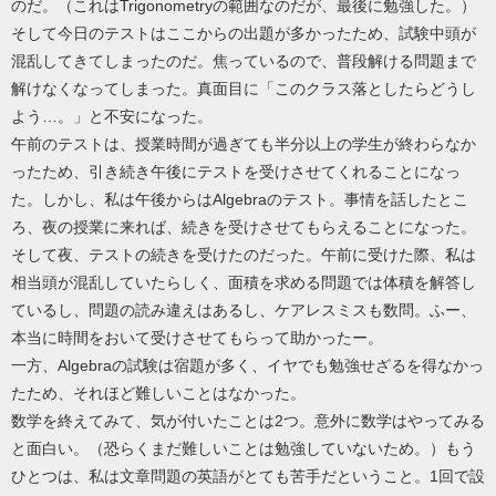
のだ。（これはTrigonometryの範囲なのだが、最後に勉強した。）
そして今日のテストはここからの出題が多かったため、試験中頭が
混乱してきてしまったのだ。焦っているので、普段解ける問題まで
解けなくなってしまった。真面目に「このクラス落としたらどうし
よう…。」と不安になった。
午前のテストは、授業時間が過ぎても半分以上の学生が終わらなか
ったため、引き続き午後にテストを受けさせてくれることになっ
た。しかし、私は午後からはAlgebraのテスト。事情を話したとこ
ろ、夜の授業に来れば、続きを受けさせてもらえることになった。
そして夜、テストの続きを受けたのだった。午前に受けた際、私は
相当頭が混乱していたらしく、面積を求める問題では体積を解答し
ているし、問題の読み違えはあるし、ケアレスミスも数問。ふー、
本当に時間をおいて受けさせてもらって助かったー。
一方、Algebraの試験は宿題が多く、イヤでも勉強せざるを得なかっ
たため、それほど難しいことはなかった。
数学を終えてみて、気が付いたことは2つ。意外に数学はやってみる
と面白い。（恐らくまだ難しいことは勉強していないため。）もう
ひとつは、私は文章問題の英語がとても苦手だということ。1回で設