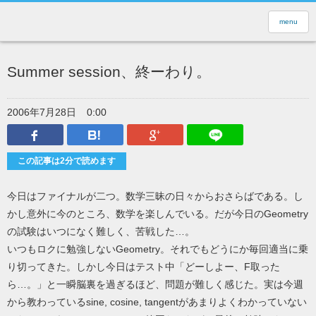
menu
Summer session、終ーわり。
2006年7月28日
0:00
Facebook
はてなブックマーク
Google Plus
LINEで送
この記事は2分で読めます
今日はファイナルが二つ。数学三昧の日々からおさらばである。し
かし意外に今のところ、数学を楽しんでいる。だが今日のGeometry
の試験はいつになく難しく、苦戦した…。
いつもロクに勉強しないGeometry。それでもどうにか毎回適当に乗
り切ってきた。しかし今日はテスト中「どーしよー、F取った
ら…。」と一瞬脳裏を過ぎるほど、問題が難しく感じた。実は今週
から教わっているsine, cosine, tangentがあまりよくわかっていない