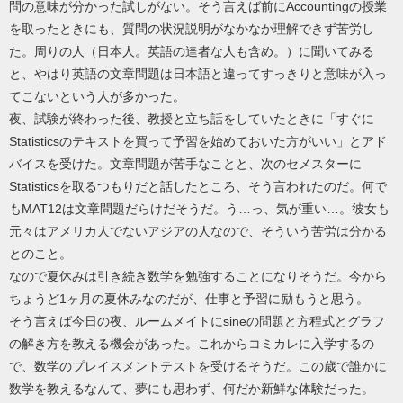
問の意味が分かった試しがない。そう言えば前にAccountingの授業
を取ったときにも、質問の状況説明がなかなか理解できず苦労し
た。周りの人（日本人。英語の達者な人も含め。）に聞いてみる
と、やはり英語の文章問題は日本語と違ってすっきりと意味が入っ
てこないという人が多かった。
夜、試験が終わった後、教授と立ち話をしていたときに「すぐに
Statisticsのテキストを買って予習を始めておいた方がいい」とアド
バイスを受けた。文章問題が苦手なことと、次のセメスターに
Statisticsを取るつもりだと話したところ、そう言われたのだ。何で
もMAT12は文章問題だらけだそうだ。う…っ、気が重い…。彼女も
元々はアメリカ人でないアジアの人なので、そういう苦労は分かる
とのこと。
なので夏休みは引き続き数学を勉強することになりそうだ。今から
ちょうど1ヶ月の夏休みなのだが、仕事と予習に励もうと思う。
そう言えば今日の夜、ルームメイトにsineの問題と方程式とグラフ
の解き方を教える機会があった。これからコミカレに入学するの
で、数学のプレイスメントテストを受けるそうだ。この歳で誰かに
数学を教えるなんて、夢にも思わず、何だか新鮮な体験だった。