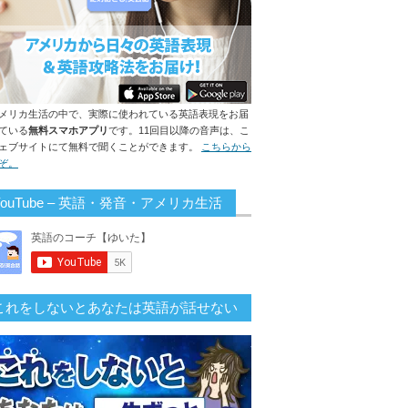
メリカ生活の中で、実際に使われている英語表現をお届
ている
無料スマホアプリ
です。11回目以降の音声は、こ
ェブサイトにて無料で聞くことができます。
こちらから
ぞ。
YouTube – 英語・発音・アメリカ生活
これをしないとあなたは英語が話せない