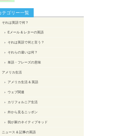
カテゴリー一覧
それは英語で何？
Eメール & レターの英語
それは英語で何と言う？
それらの違いは何？
単語・フレーズの意味
アメリカ生活
アメリカ生活 & 英語
ウェブ関連
カリフォルニア生活
外から見るニッポン
我が家のネイティブキッド
ニュース & 記事の英語