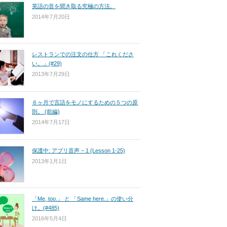
英語の音を聞き取る究極の方法。
2014年7月20日
レストランでの注文の仕方 「これくださ
い。」(#29)
2013年7月29日
６ヶ月で言語をモノにするための５つの原
則。 (前編)
2014年7月17日
保護中: アプリ音声 – 1 (Lesson 1-25)
2013年1月1日
「Me, too.」 と 「Same here.」の使い分
け。(#485)
2016年5月4日