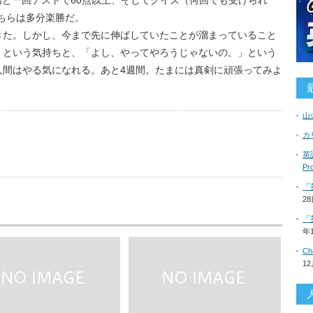
もあと一回テストで60点以上、そしてクイズ（何回でも受けられ
こちらは多分楽勝だ。
きた。しかし、今まで先に伸ばしていたことが溜まっていること
」という気持ちと、「よし、やってやろうじゃないの。」という
人間はやる気になれる。あと4週間。たまには真剣に頑張ってみよ
山
カ
us
英語
P
「
2
「
年
C
1