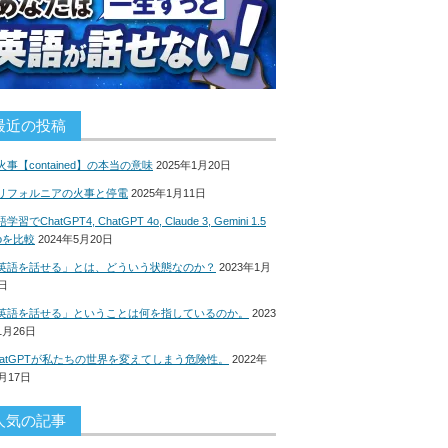
最近の投稿
火事【contained】の本当の意味
2025年1月20日
リフォルニアの火事と停電
2025年1月11日
学習でChatGPT4, ChatGPT 4o, Claude 3, Gemini 1.5
roを比較
2024年5月20日
英語を話せる」とは、どういう状態なのか？
2023年1月
8日
英語を話せる」ということは何を指しているのか。
2023
1月26日
hatGPTが私たちの世界を変えてしまう危険性。
2022年
2月17日
人気の記事