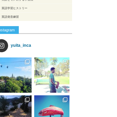
英語学習ヒストリー
英語発音練習
nstagram
yuita_inca