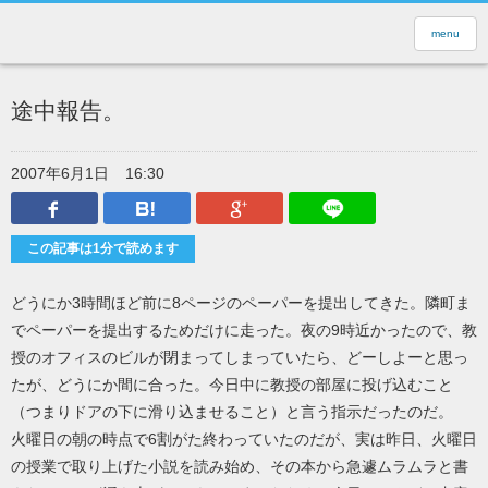
menu
途中報告。
2007年6月1日
16:30
Facebook
はてなブックマーク
Google Plus
LINEで送
この記事は1分で読めます
どうにか3時間ほど前に8ページのペーパーを提出してきた。隣町ま
でペーパーを提出するためだけに走った。夜の9時近かったので、教
授のオフィスのビルが閉まってしまっていたら、どーしよーと思っ
たが、どうにか間に合った。今日中に教授の部屋に投げ込むこと
（つまりドアの下に滑り込ませること）と言う指示だったのだ。
火曜日の朝の時点で6割がた終わっていたのだが、実は昨日、火曜日
の授業で取り上げた小説を読み始め、その本から急遽ムラムラと書