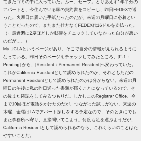
てきたゴミの中に入っていた。ふー、セーフ。とりあえず1年半分の
アパートと、今住んでいる家の契約書をコピーし、昨日FEDEXで送
った。火曜日に届いた手紙だったのだが、来週の月曜日に必着とい
うことだったので、またまた仕方なくFEDEX代16ドルを支払った。
（←最近週に2度ほどしか郵便をチェックしていなかった自分が悪い
のだが…。）
My UCLAというページがあり、そこで自分の情報が見られるように
なっている。昨日そのページをチェックしてみたところ、[F-1：
Pending] から、[Resident：Permanent Resident]へ変わっていた。
これがCalifornia Residentとして認められたのか、それともただの
Permanent Residentとして認められたのかは分からない。来週の月
曜日の午後に私の昨日送った書類が届くことになっているので、そ
の後また確認をしてみるつもりだ。しかしこのRegistrar Office、今
まで10回ほど電話をかけたのだが、つながった試しがない。来週の
木曜、金曜はLAでアパート探しをする予定なので、そのときにでも
また事務所へ寄り、直接聞いてこよう。何度も足を運ぶようだが、
California Residentとして認められるのなら、これくらいのことはた
やすいことだ。