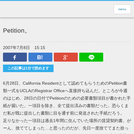
menu
Petition。
2007年7月8日
15:15
Facebook
はてなブックマーク
Google Plus
LINEで送
この記事は1分で読めます
6月28日、California Residentとして認めてもらうためのPetition書
類一式をUCLAのRegistrar Officeへ直接持ち込んだ。ところが今週
のはじめ、28日の日付でPetitionのための必要書類項目が書かれた手
紙が届いた。一項目を除き、全て提出済みの書類だった。恐らくま
だ私が既に提出した書類に目を通す前に発送された手紙だろう。
足りなかった一項目は過去1年間に住んでいた場所の賃貸契約書。が
ーん、捨ててしまった…と思ったのだが、先日一度捨ててまた拾っ