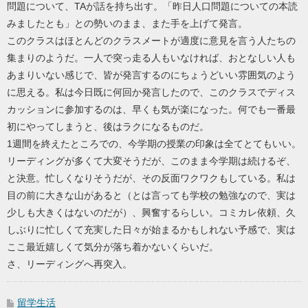
問題について、TAが話を持ち出す。「昨日人口問題についての本読
みましたとも」との勢いのまま、また手を上げて発言。
このクラスはほとんどのクラスメートが適度に意見を言う人たちの
集まりのようだ。一人で突っ走る人もいなければ、おとなしい人も
あまりいない感じで、皆が発言するのにちょうどいい雰囲気のよう
に思える。私は今日既に何回か発言したので、このクラスでディス
カッションに参加するのは、早くも気が楽になった。何でも一番最
初にやってしまうと、後はラクになるものだ。
1週間を終えたところでの、今学期の授業の印象は全てとてもいい。
リーディングが多くて大変そうだが、このまま今学期は続けるぞ、
と決意。忙しくなりそうだが、その反面ワクワクもしている。私は
目の前に大きな山があると（とは言っても学校の勉強なので、実は
少しも大きくはないのだが）、興奮するらしい。コミカレ依頼、久
しぶりに忙しくて充実した日々が始まるかもしれない予感で、実は
ここ最近嬉しくて気分が落ち着かないくらいだ。
さ、リーディングへ再突入。
留学生活