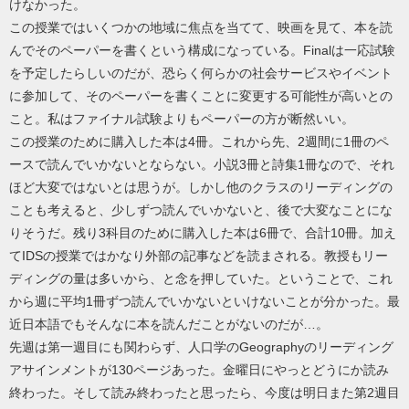
けなかった。
この授業ではいくつかの地域に焦点を当てて、映画を見て、本を読
んでそのペーパーを書くという構成になっている。Finalは一応試験
を予定したらしいのだが、恐らく何らかの社会サービスやイベント
に参加して、そのペーパーを書くことに変更する可能性が高いとの
こと。私はファイナル試験よりもペーパーの方が断然いい。
この授業のために購入した本は4冊。これから先、2週間に1冊のペ
ースで読んでいかないとならない。小説3冊と詩集1冊なので、それ
ほど大変ではないとは思うが。しかし他のクラスのリーディングの
ことも考えると、少しずつ読んでいかないと、後で大変なことにな
りそうだ。残り3科目のために購入した本は6冊で、合計10冊。加え
てIDSの授業ではかなり外部の記事などを読まされる。教授もリー
ディングの量は多いから、と念を押していた。ということで、これ
から週に平均1冊ずつ読んでいかないといけないことが分かった。最
近日本語でもそんなに本を読んだことがないのだが…。
先週は第一週目にも関わらず、人口学のGeographyのリーディング
アサインメントが130ページあった。金曜日にやっとどうにか読み
終わった。そして読み終わったと思ったら、今度は明日また第2週目