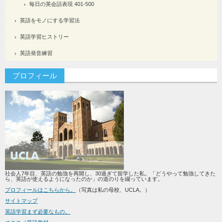
毎日の英会話表現 401-500
英語をモノにする学習法
英語学習ヒストリー
英語発音練習
プロフィール
社会人7年目、英語の勉強を再開し、30過ぎて留学した私。「どうやって勉強してきた
ら、英語が使えるようになったのか」の道のりを綴っています。
プロフィールはこちらから。
（写真は私の母校、UCLA。）
サイトマップ
英語学習まず必要なもの。