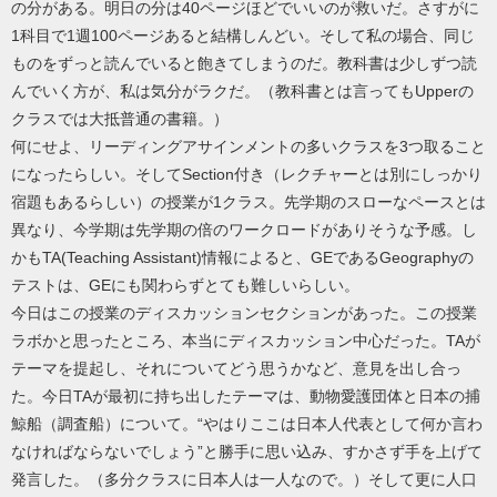
の分がある。明日の分は40ページほどでいいのが救いだ。さすがに
1科目で1週100ページあると結構しんどい。そして私の場合、同じ
ものをずっと読んでいると飽きてしまうのだ。教科書は少しずつ読
んでいく方が、私は気分がラクだ。（教科書とは言ってもUpperの
クラスでは大抵普通の書籍。）
何にせよ、リーディングアサインメントの多いクラスを3つ取ること
になったらしい。そしてSection付き（レクチャーとは別にしっかり
宿題もあるらしい）の授業が1クラス。先学期のスローなペースとは
異なり、今学期は先学期の倍のワークロードがありそうな予感。し
かもTA(Teaching Assistant)情報によると、GEであるGeographyの
テストは、GEにも関わらずとても難しいらしい。
今日はこの授業のディスカッションセクションがあった。この授業
ラボかと思ったところ、本当にディスカッション中心だった。TAが
テーマを提起し、それについてどう思うかなど、意見を出し合っ
た。今日TAが最初に持ち出したテーマは、動物愛護団体と日本の捕
鯨船（調査船）について。“やはりここは日本人代表として何か言わ
なければならないでしょう”と勝手に思い込み、すかさず手を上げて
発言した。（多分クラスに日本人は一人なので。）そして更に人口